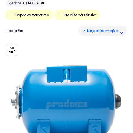
Výrobca:
AQUA OLA
Doprava zadarmo
Predĺžená záruka
1 položka
Najobľúbenejšie
Najobľúbenejšie
bar
10"