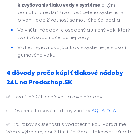
k zvyšovaniu tlaku vody v systéme
a tým
pomáha predĺžiť životnosť celého systému, v
prvom rade životnosť samotného čerpadla.
Vo vnútri nádoby je osadený gumený vak, ktorý
tvorí zásobu načerpanej vody.
Vzduch vyrovnávajúci tlak v systéme je v okolí
gumového vaku.
4 dôvody prečo kúpiť tlakové nádoby
24L na Prodoshop.SK
✅
Kvalitné 24L oceľové tlakové nádoby.
✅
Overené tlakové nádoby značky
AQUA OLA
.
✅
20 rokov skúseností s vodotechnikou. Poradíme
Vám s výberom, použitím i údržbou tlakových nádob.