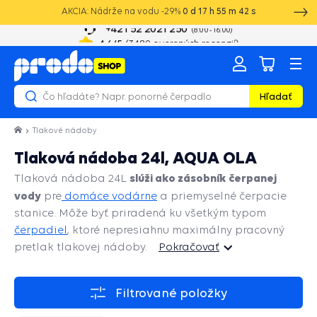
AKCIA: Nádrže na vodu -29%
0
d
17
h
55
m
42
s
+421 52 2021 250
8:00 - 16:00
4.6
/5
(
3489
overených recenzií)
Hľadať
Tlakové nádoby
Tlaková nádoba 24l, AQUA OLA
slúži ako zásobník čerpanej
Tlaková nádoba 24L
vody
pre
domáce vodárne
a priemyselné čerpacie
stanice. Môže byť priradená ku všetkým typom
čerpadiel
, ktoré nepresiahnu maximálny pracovný
pretlak tlakovej nádoby.
Pokračovať
Pokračovať
Filtrované položky