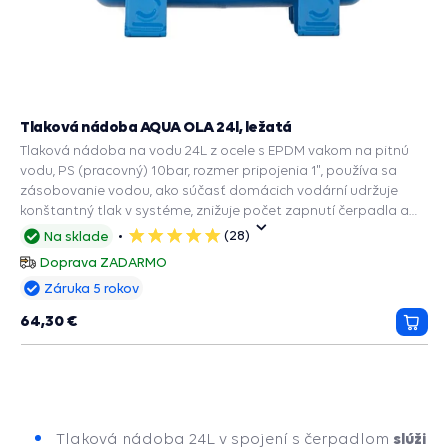
Tlaková nádoba AQUA OLA 24l, ležatá
Tlaková nádoba na vodu 24L z ocele s EPDM vakom na pitnú
vodu, PS (pracovný) 10bar, rozmer pripojenia 1", používa sa
zásobovanie vodou, ako súčasť domácich vodární udržuje
konštantný tlak v systéme, znižuje počet zapnutí čerpadla a
predlžuje jeho životnosť.
(28)
Na sklade
5
hviezdičiek
Doprava ZADARMO
Záruka 5 rokov
64,30 €
Prida
do
košík
slúži
Tlaková nádoba 24L v spojení s čerpadlom