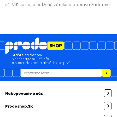
✅
VIP karta, predĺžená záruka a doprava zadarmo.
5
4.6
/
3489
názory
05.08.2026
profi prístup, spokojnosť
05.08.2026
zaslanie tovaru skladom by som očakával
najneskôr nasledujúci pracovný deň po