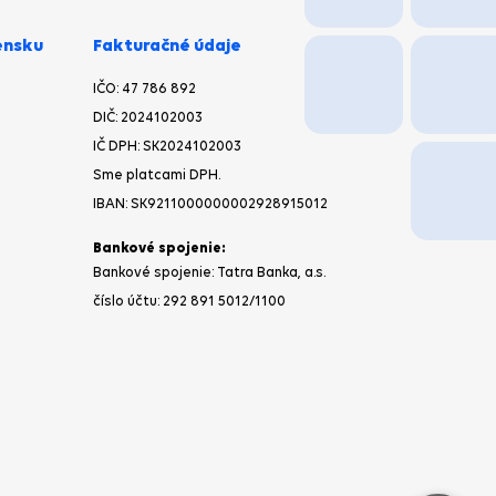
ensku
Fakturačné údaje
IČO: 47 786 892
DIČ: 2024102003
IČ DPH: SK2024102003
Sme platcami DPH.
IBAN: SK9211000000002928915012
Bankové spojenie:
Bankové spojenie: Tatra Banka, a.s.
číslo účtu: 292 891 5012/1100