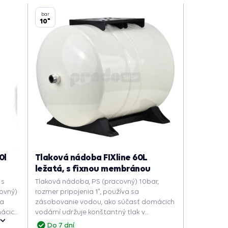
Najobľúbenejšie
bar
10"
0l
Tlaková nádoba FIXline 60L
ležatá, s fixnou membránou
 s
Tlaková nádoba, PS (pracovný) 10bar,
ovný)
rozmer pripojenia 1", používa sa
sa
zásobovanie vodou, ako súčasť domácich
mácich
vodární udržuje konštantný tlak v
systéme, znižuje počet zapnutí čerpadla a
Do 7 dní