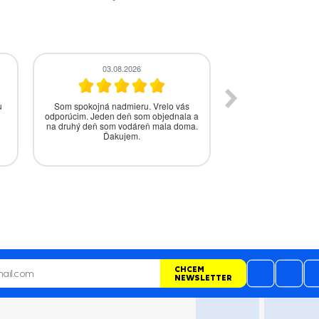
03.08.2026
31.07.
u
Som spokojná nadmieru. Vrelo vás
Zatiaľ som
odporúcim. Jeden deň som objednala a
na druhý deň som vodáreň mala doma.
Ďakujem.
CHCEM
NEWSLETTER