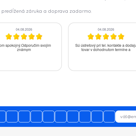
, predĺžená záruka a doprava zadarmo.
04.08.2026
04.08.2026
om spokojný.Odporučim svojim
Sú ústretový pri tel. kontakte a dodaj
známym
tovar v dohodnutom termíne a