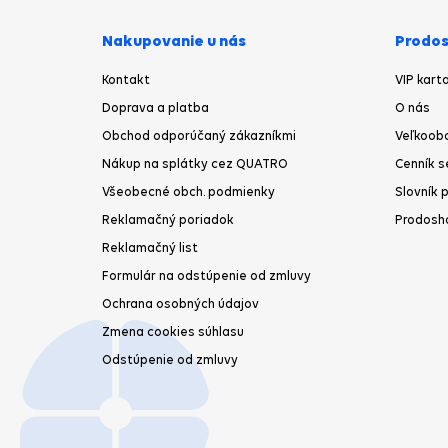
Nakupovanie u nás
Prodos
Kontakt
VIP kart
Doprava a platba
O nás
Obchod odporúčaný zákazníkmi
Veľkoob
Nákup na splátky cez QUATRO
Cenník s
Všeobecné obch. podmienky
Slovník 
Reklamačný poriadok
Prodosh
Reklamačný list
Formulár na odstúpenie od zmluvy
Ochrana osobných údajov
Zmena cookies súhlasu
Odstúpenie od zmluvy