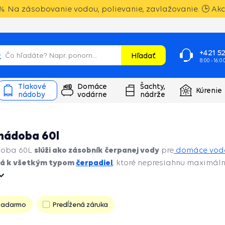
. Na zásobovanie vodou, polievanie, zavlažovanie. 🕒 Akci
+421 52
Hľadať
8:00 - 16:0
Tlakové
Domáce
Šachty,
Kúrenie
nádoby
vodárne
nádrže
nádoba 60l
slúži ako zásobník čerpanej vody
doba 60L
pre
domáce vod
ná k všetkým typom
čerpadiel
, ktoré nepresiahnu maximáln
zadarmo
Predĺžená záruka