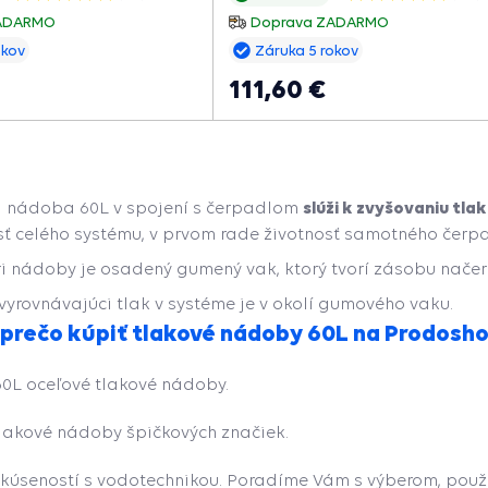
čerpadla a predlžuje jeho
systéme, znižuje počet zapnutí čerp
hviezdičiek
hviezdičiek
ZADARMO
Doprava ZADARMO
predlžuje jeho životnosť.
okov
Záruka 5 rokov
111,60 €
slúži k zvyšovaniu tla
 nádoba 60L v spojení s čerpadlom
sť celého systému, v prvom rade životnosť samotného čerp
ri nádoby je osadený gumený vak, ktorý tvorí zásobu načer
vyrovnávajúci tlak v systéme je v okolí gumového vaku.
 prečo kúpiť tlakové nádoby 60L na Prodosh
60L oceľové tlakové nádoby.
lakové nádoby špičkových značiek.
skúseností s vodotechnikou. Poradíme Vám s výberom, použ