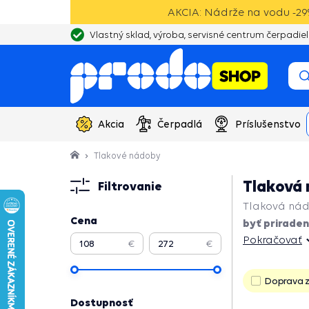
AKCIA: Nádrže na vodu -29%
Vlastný sklad, výroba, servisné centrum čerpadiel
Akcia
Čerpadlá
Príslušenstvo
Tlakové nádoby
Tlaková 
Filtrovanie
Tlaková ná
Cena
byť prirade
Pokračovať
€
€
Pokračovať
Doprava 
Dostupnosť