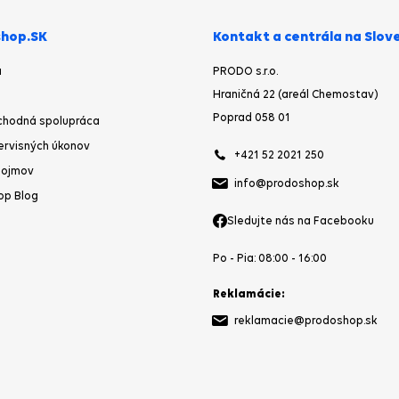
hop.SK
Kontakt a centrála na Slov
a
PRODO s.r.o.
Hraničná 22 (areál Chemostav)
Poprad 058 01
chodná spolupráca
ervisných úkonov
+421 52 2021 250
pojmov
info@prodoshop.sk
op Blog
Sledujte nás na Facebooku
Po - Pia: 08:00 - 16:00
Reklamácie:
reklamacie@prodoshop.sk