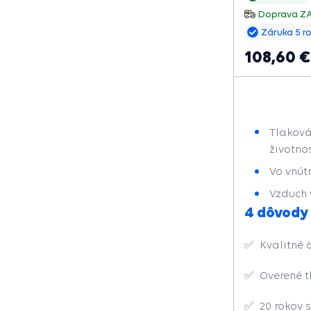
počet zapnutí 
Doprava 
životnosť.
Záruka 5 r
108,60 €
Tlaková
životno
Vo vnút
Vzduch 
4 dôvody
✅
Kvalitné 
✅
Overené t
✅
20 rokov 