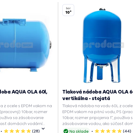
bar
10"
doba AQUA OLA 60l,
Tlaková nádoba AQUA OLA 6
vertikálna - stojatá
a z ocele s EPDM vakom na
Tlaková nádoba na vodu 60L z ocele
 (pracovný) 10bar, rozmer
EPDM vakom na pitnú vodu, PS (prac
 používa sa zásobovanie
10bar, rozmer pripojenia 1", používa 
časť domácich vodární
zásobovanie vodou, ako súčasť do
ntný tlak v systéme, znižuje
vodární udržuje konštantný tlak v
(28)
(44)
Na sklade
5
5