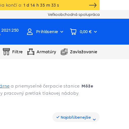
a končí o:
1
d
14
h
35
m
33
s
VIP karta, extra záruka, darčeky k vybraný
Veľkoobchodná spolupráca
 2021 250
Prihlásenie
0,00 €
0
Filtre
Armatúry
Zavlažovanie
Môže
árne
a priemyselné čerpacie stanice.
y pracovný pretlak tlakovej nádoby.
Najobľúbenejšie