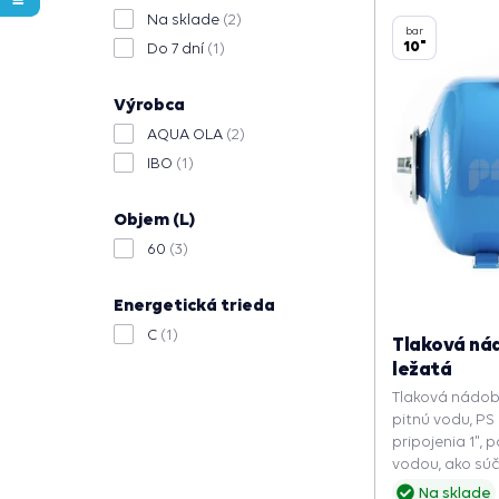
Na sklade
(2)
bar
10"
Do 7 dní
(1)
Výrobca
AQUA OLA
(2)
IBO
(1)
Objem (L)
60
(3)
Energetická trieda
C
(1)
Tlaková ná
ležatá
Tlaková nádob
pitnú vodu, PS
pripojenia 1",
vodou, ako sú
udržuje konšta
Na sklade