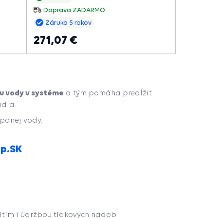
adla a
predlžuje jeho životnosť.
Doprava ZADARMO
Záruka 5 rokov
271,07 €
ku vody v systéme
a tým pomáha predĺžiť
adla.
panej vody.
op.SK
itím i údržbou tlakových nádob.