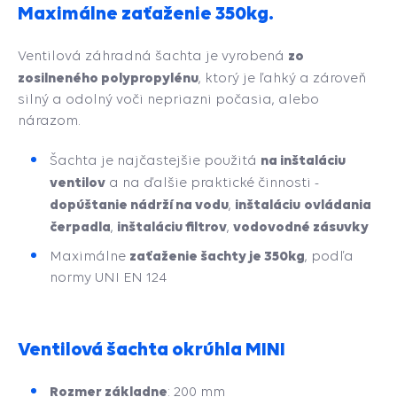
Maximálne zaťaženie 350kg.
zo
Ventilová záhradná šachta je vyrobená
zosilneného polypropylénu
, ktorý je ľahký a zároveň
silný a odolný voči nepriazni počasia, alebo
nárazom.
na inštaláciu
Šachta je najčastejšie použitá
ventilov
a na ďalšie praktické činnosti -
dopúštanie nádrží na vodu
inštaláciu
ovládania
,
čerpadla
inštaláciu filtrov
vodovodné zásuvky
,
,
zaťaženie šachty je 350kg
Maximálne
, podľa
normy UNI EN 124
Ventilová šachta okrúhla MINI
Rozmer základne
: 200 mm