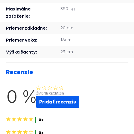
Maximálne
350 kg
zaťaženie:
Priemer základne:
20 cm
Priemer veka:
16cm
Výška šachty:
23 cm
Recenzie
0 %
ŽIADNE RECENZIE
Pridať recenziu
5
0x
hviezdičiek>
4
0x