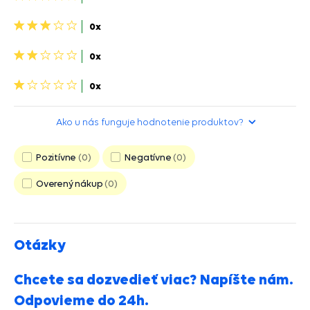
hviezdičky>
3
0x
hviezdičky>
2
0x
hviezdičky>
1
0x
hviezdička>
Ako u nás funguje hodnotenie produktov?
Pozitívne
0
Negatívne
0
Overený nákup
0
Otázky
Chcete sa dozvedieť viac? Napíšte nám.
Odpovieme do 24h.