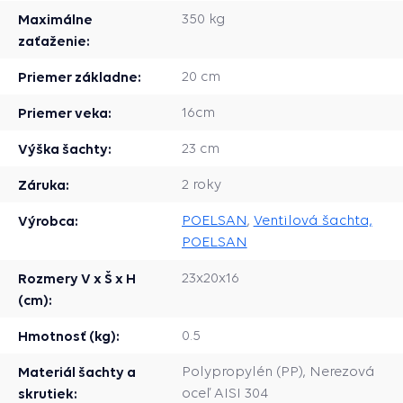
Maximálne
350 kg
zaťaženie:
Priemer základne:
20 cm
Priemer veka:
16cm
Výška šachty:
23 cm
Záruka:
2 roky
Výrobca:
POELSAN
,
Ventilová šachta,
POELSAN
Rozmery V x Š x H
23x20x16
(cm):
Hmotnosť (kg):
0.5
Materiál šachty a
Polypropylén (PP), Nerezová
skrutiek:
oceľ AISI 304