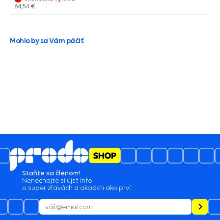
64,54 €
Mohlo by sa Vám páčiť
5
4.6
/
3494
názory
05.08.2026
profi prístup, spokojnosť