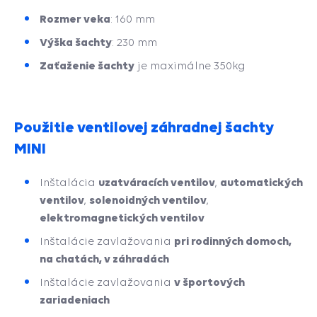
Rozmer veka
: 160 mm
Výška šachty
: 230 mm
Zaťaženie šachty
je maximálne 350kg
Použitie ventilovej záhradnej šachty
MINI
uzatváracích ventilov
automatických
Inštalácia
,
ventilov
solenoidných ventilov
,
,
elektromagnetických ventilov
pri rodinných domoch,
Inštalácie zavlažovania
na chatách, v záhradách
v športových
Inštalácie zavlažovania
zariadeniach