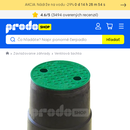
AKCIA: Nádrže na vodu -29%
0
d
14
h
28
m
53
s
4.6
/5
(
3494
overených recenzií)
Hľadať
Zavlažovanie záhrady
Ventilová šachta