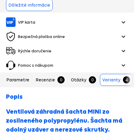
Dôležité informácie
VIP karta
Bezpečná platba online
Rýchle doručenie
Pomoc s nákupom
Parametre
Recenzie
0
Otázky
0
Varianty
4
Popis
Ventilová záhradná šachta MINI zo
zosilneného polypropylénu. Šachta má
odolný uzáver a nerezové skrutky.