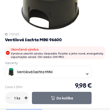
ID:
112163
Ventilová šachta MINI 96600
Ukončená výroba
Výrobca ukončil výrobu čerpadla. Pozrite si jeho nové, energeticky
úspornejšie verzie: OVI alebo OHI PRO.
Varianty:
Ventilová šachta MINI
9,98 €
Cena s DPH
Do košíka
1 ks