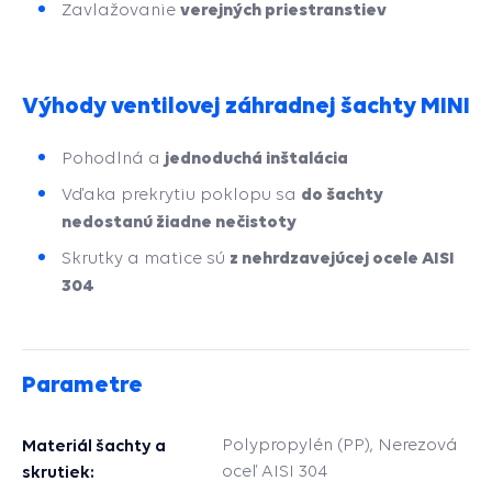
verejných priestranstiev
Zavlažovanie
Výhody ventilovej záhradnej šachty MINI
jednoduchá inštalácia
Pohodlná a
do šachty
Vďaka prekrytiu poklopu sa
nedostanú žiadne nečistoty
z nehrdzavejúcej ocele AISI
Skrutky a matice sú
304
Parametre
Materiál šachty a
Polypropylén (PP), Nerezová
skrutiek:
oceľ AISI 304