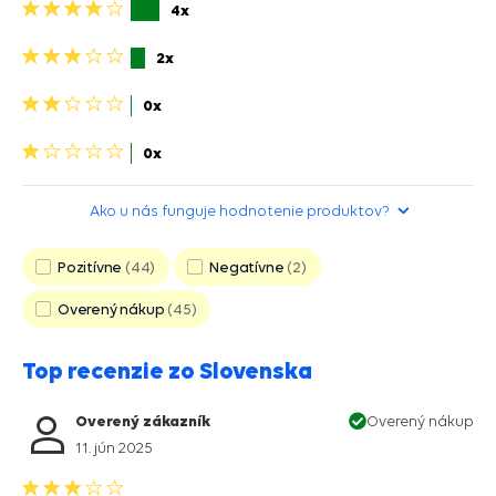
4
4x
hviezdičky>
3
2x
hviezdičky>
2
0x
hviezdičky>
1
0x
hviezdička>
Ako u nás funguje hodnotenie produktov?
Pozitívne
44
Negatívne
2
Overený nákup
45
Top recenzie zo Slovenska
Overený zákazník
Overený nákup
11. jún 2025