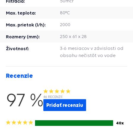
Filtrácia:
50mcr
Max. teplota:
80°C
Max. prietok (l/h):
2000
Rozmery (mm):
250 x 61 x 28
Životnosť:
3-6 mesiacov v závislosti od
obsahu nečistôt vo vode
Recenzie
97 %
46 RECENZIÍ
Pridať recenziu
5
40x
hviezdičiek>