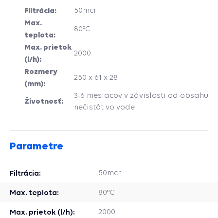
Filtrácia:
50mcr
Max.
80°C
teplota:
Max. prietok
2000
(l/h):
Rozmery
250 x 61 x 28
(mm):
3-6 mesiacov v závislosti od obsahu
Životnosť:
nečistôt vo vode
Parametre
Filtrácia:
50mcr
Max. teplota:
80°C
Max. prietok (l/h):
2000