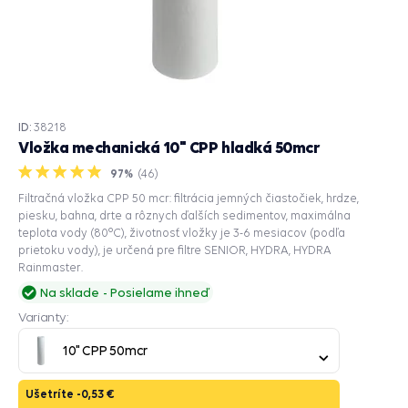
ID:
38218
Vložka mechanická 10" CPP hladká 50mcr
97%
(
46
)
Filtračná vložka CPP 50 mcr: filtrácia jemných čiastočiek, hrdze,
piesku, bahna, drte a rôznych ďalších sedimentov, maximálna
teplota vody (80°C), životnosť vložky je 3-6 mesiacov (podľa
prietoku vody), je určená pre filtre SENIOR, HYDRA, HYDRA
Rainmaster.
Na sklade
Posielame ihneď
Varianty:
10" CPP 50mcr
Ušetríte -
0,53 €