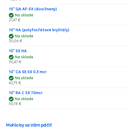
10" QA AF-SX (dusičnany)
Na sklade
27,47 €
10" HA (polyfosfátové kryštály)
Na sklade
30,06 €
10" SX HA
Na sklade
30,47 €
10" CA SE SX 0.3 mcr
Na sklade
42,75 €
10" RA C SX 70mcr
Na sklade
50,18 €
Mohlo by sa Vám páčiť