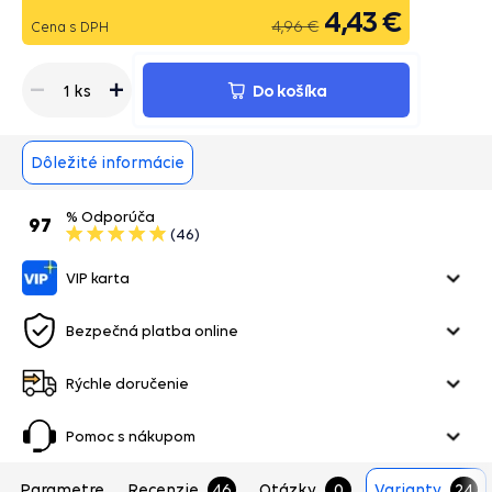
4,43 €
4,96 €
Cena s DPH
Do košíka
1 ks
Dôležité informácie
% Odporúča
97
(46)
VIP karta
Bezpečná platba online
Rýchle doručenie
Pomoc s nákupom
Parametre
Recenzie
46
Otázky
0
Varianty
24