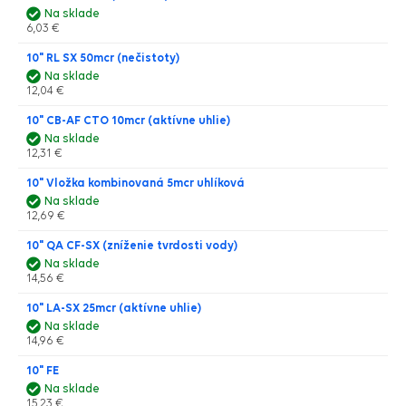
Na sklade
6,03 €
10" RL SX 50mcr (nečistoty)
Na sklade
12,04 €
10" CB-AF CTO 10mcr (aktívne uhlie)
Na sklade
12,31 €
10" Vložka kombinovaná 5mcr uhlíková
Na sklade
12,69 €
10" QA CF-SX (zníženie tvrdosti vody)
Na sklade
14,56 €
10" LA-SX 25mcr (aktívne uhlie)
Na sklade
14,96 €
10" FE
Na sklade
15,23 €