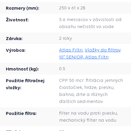
Rozmery (mm):
250 x 61 x 28
Životnosť:
3-6 mesiacov v závislosti od
obsahu nečistôt vo vode
Záruka:
2 roky
Výrobca:
Atlas Filtri
,
Vložky do filtrov
10" SENIOR, Atlas Filtri
Hmotnosť (kg):
0.5
Použitie filtračnej
CPP 50 mcr: filtrácia jemných
vložky:
čiastočiek, hrdze, piesku,
bahna, drte a rôznych
ďalších sedimentov
Použitie filtra:
filter na vodu proti piesku,
mechanický filter na vodu