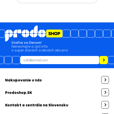
Staňte sa členom!
Nenechajte si újsť info
o super zľavách a akciách ako prví.
Nakupovanie u nás
Prodoshop.SK
Kontakt a centrála na Slovensku