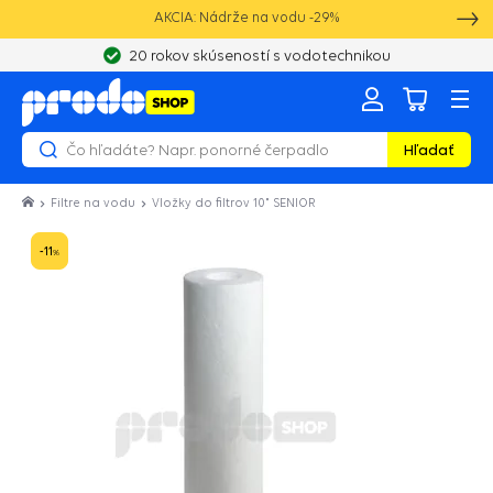
AKCIA: Nádrže na vodu -29%
20 rokov skúseností s vodotechnikou
Hľadať
Filtre na vodu
Vložky do filtrov 10" SENIOR
-11
%