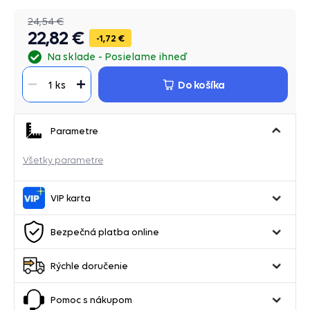
24,54 €
22,82 €
1,72 €
Na sklade
Posielame ihneď
Do košíka
1 ks
Parametre
Všetky parametre
VIP karta
Bezpečná platba online
Rýchle doručenie
Pomoc s nákupom