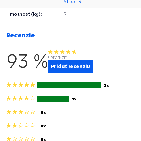
VESSER
Hmotnosť (kg):
3
Recenzie
93 %
3 RECENZIE
Pridať recenziu
5
2x
hviezdičiek>
4
1x
hviezdičky>
3
0x
hviezdičky>
2
0x
hviezdičky>
1
0x