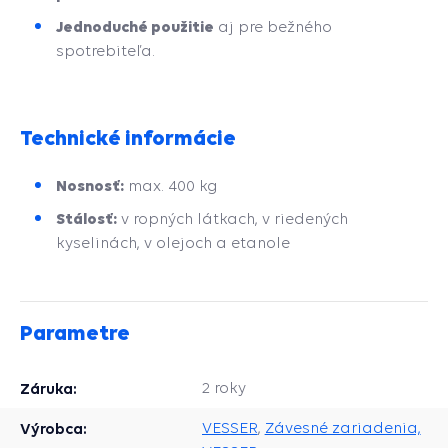
Jednoduché použitie
aj pre bežného
spotrebiteľa.
Technické informácie
Nosnosť:
max. 400 kg
Stálosť:
v ropných látkach, v riedených
kyselinách, v olejoch a etanole
Parametre
Záruka:
2 roky
Výrobca:
VESSER
,
Závesné zariadenia,