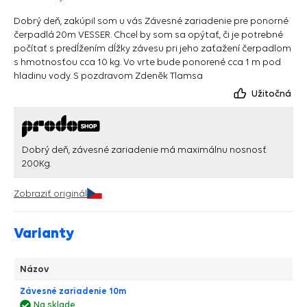
Dobrý deň, zakúpil som u vás Závesné zariadenie pre ponorné
čerpadlá 20m VESSER. Chcel by som sa opýtať, či je potrebné
počítať s predĺžením dĺžky závesu pri jeho zaťažení čerpadlom
s hmotnosťou cca 10 kg. Vo vrte bude ponorené cca 1 m pod
hladinu vody. S pozdravom Zdeněk Tlamsa
Užitočná
Dobrý deň, závesné zariadenie má maximálnu nosnosť
200Kg.
Zobraziť originál
Varianty
Názov
Závesné zariadenie 10m
Na sklade