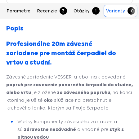
Parametre
Recenzie
3
Otázky
1
Varianty
10
Popis
Profesionálne 20m závesné
zariadene pre montáž čerpadiel do
vrtov a studní.
Závesné zariadenie VESSER, alebo inak povedané
popruh pre zavesenie ponorného čerpadla do studne,
alebo vrtu
zo závesného popruhu
je zložené
, na konci
oko
ktorého je ušité
slúžiace na pretiahnutie
kruhového lanka, ktorým sa fixuje čerpadlo.
Všetky komponenty závesného zariadenia
zdravotne nezávadné
styk s
sú
a vhodné pre
pitnou vodou
.