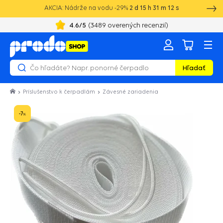
AKCIA: Nádrže na vodu -29%
2
d
15
h
31
m
12
s
4.6
/5
(
3489
overených recenzií)
Hľadať
Príslušenstvo k čerpadlám
Závesné zariadenia
-7
%