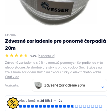
ID:
2007
Závesné zariadenie pre ponorné čerpadlá
20m
93%
(
3
recenzie
)
Závesné zariadenie slúži na montáž ponorných čerpadiel do vrtu
alebo studne. Je vhodné pre styk s pitnou vodou. Suché zipsy na
závesnom zariadení slúžia na fixáciu rúrky a elektrického kábla.
Čítať viac
Závesné zariadenie 20m
Varianty:
Akcia končí o:
2
d
15
h
31
m
12
s