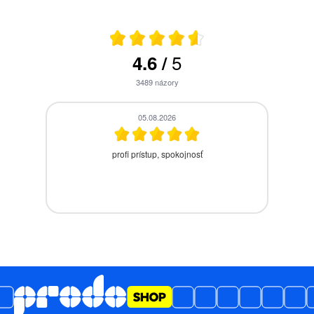
5
4.6
/
3489
názory
05.08.2026
profi prístup, spokojnosť
zasl
nas