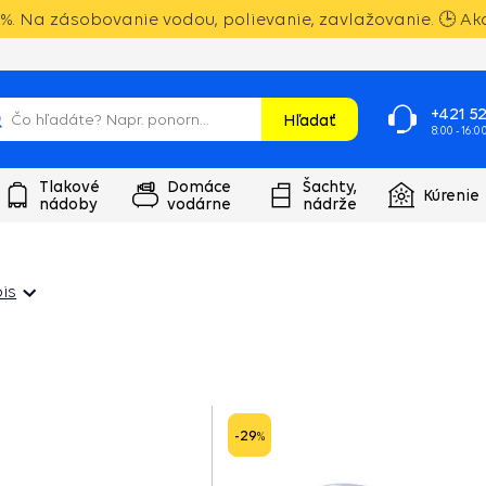
%. Na zásobovanie vodou, polievanie, zavlažovanie. 🕒 Akc
+421 52
Hľadať
8:00 - 16:0
Tlakové
Domáce
Šachty,
Kúrenie
nádoby
vodárne
nádrže
is
is
-29
%