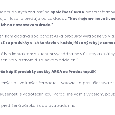
spoločnosť ARKA
nadobudnutých znalostí sa
pretransformov
"Navrhujeme inovatívne 
oju filozofiu predaja od základov.
 ich na Patentovom úrade."
zníkom dodáva spoločnosť Arka produkty vyrábané vo vlas
 za produkty a ich kontrola v každej fáze výroby je samo
tálym kontaktom s klientmi vychádzame v ústrety aktuáln
ešení vo vlastnom dizajnovom oddelení."
ečo kúpiť produkty značky ARKA na Prodoshop.SK
ených a kvalitných čerpadiel, tvaroviek a príslušenstva z
kúseností s vodotechnikou. Poradíme Vám s výberom, použi
, predĺžená záruka i doprava zadarmo.