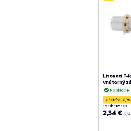
Lisovací T-
vnútorný zá
Na sklade
Ušetríte -0,96
1
d
11
h
11
m
09
s
2,34 €
3,3