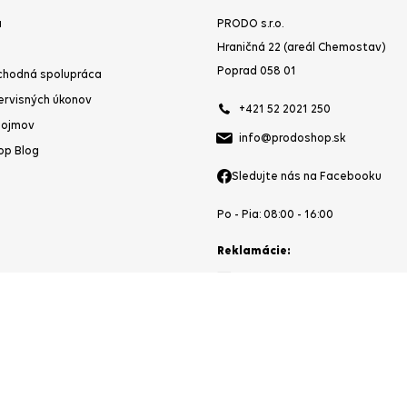
a
PRODO s.r.o.
Hraničná 22 (areál Chemostav)
Poprad 058 01
chodná spolupráca
ervisných úkonov
+421 52 2021 250
pojmov
info@prodoshop.sk
op Blog
Sledujte nás na Facebooku
Po - Pia: 08:00 - 16:00
Reklamácie:
reklamacie@prodoshop.sk