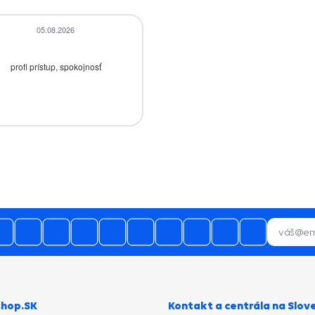
05.08.2026
05.08.2026
profi prístup, spokojnosť
zaslanie tovaru skladom by som
očakával najneskôr nasledujúci
pracovný deň po objednávke a nie p
urgencii telefonicky
hop.SK
Kontakt a centrála na Slov