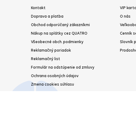
Kontakt
VIP kart
Doprava a platba
O nás
Obchod odporúčaný zákazníkmi
Veľkoob
Nákup na splátky cez QUATRO
Cenník s
Všeobecné obch. podmienky
Slovník 
Reklamačný poriadok
Prodosh
Reklamačný list
Formulár na odstúpenie od zmluvy
Ochrana osobných údajov
Zmena cookies súhlasu
Odstúpenie od zmluvy
Copyright © 2026 Prodoshop