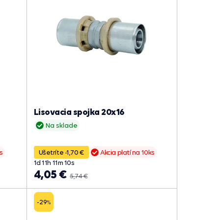
Lisovacia spojka 20x16
Na sklade
s
Ušetríte -1,70 €
Akcia platí na 10ks
1
d
11
h
11
m
09
s
4,05 €
5,74 €
-29
%