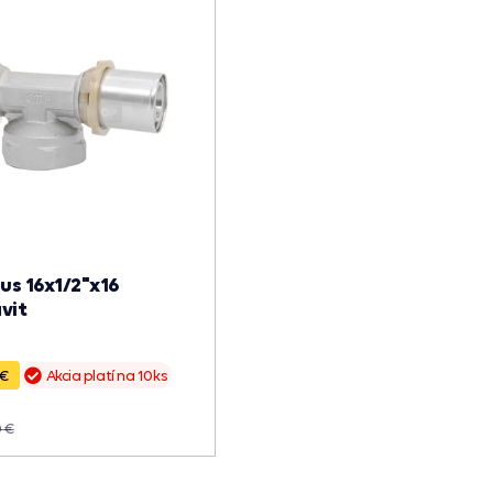
kus 16x1/2"x16
vit
 €
Akcia platí na 10ks
0 €