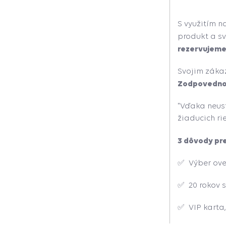
S využitím 
produkt a sv
rezervujeme
Svojim záka
Zodpovednosť
"Vďaka neus
žiaducich ri
3 dôvody pr
✅ Výber over
✅ 20 rokov s
✅
VIP karta