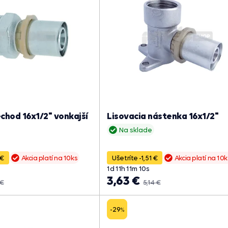
echod 16x1/2" vonkajší
Lisovacia nástenka 16x1/2"
Na sklade
 €
Akcia platí na 10ks
Ušetríte -1,51 €
Akcia platí na 10k
1
d
11
h
11
m
09
s
3,63 €
 €
5,14 €
-29
%