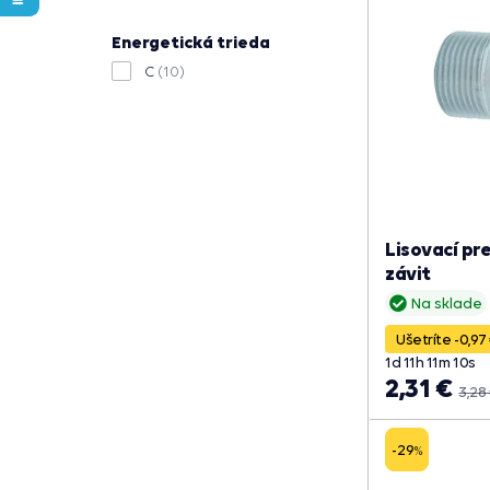
Energetická trieda
C
(10)
Lisovací pr
závit
Na sklade
Ušetríte -0,97
1
d
11
h
11
m
09
s
2,31 €
3,28
-29
%