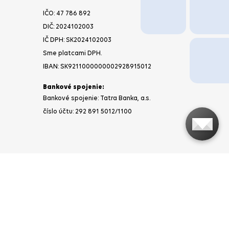
IČO: 47 786 892
DIČ: 2024102003
IČ DPH: SK2024102003
Sme platcami DPH.
IBAN: SK9211000000002928915012
Bankové spojenie:
Bankové spojenie: Tatra Banka, a.s.
číslo účtu: 292 891 5012/1100