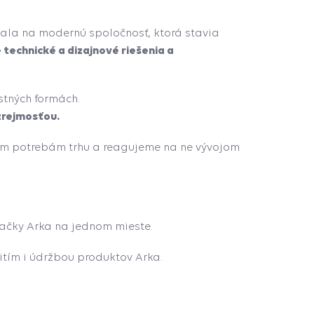
ala na modernú spoločnosť, ktorá stavia
technické a dizajnové riešenia a
tných formách.
zrejmosťou.
ym potrebám trhu a reagujeme na ne vývojom
načky Arka na jednom mieste.
tím i údržbou produktov Arka.