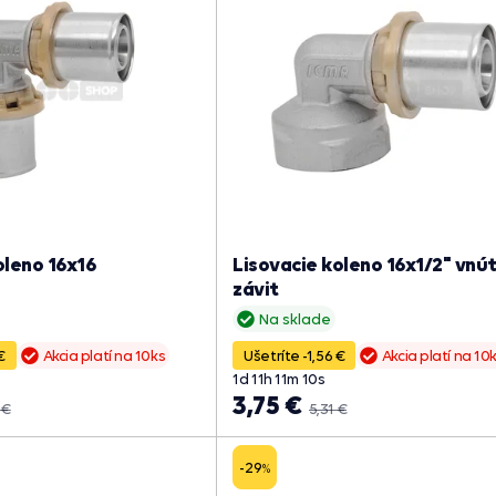
oleno 16x16
Lisovacie koleno 16x1/2" vnú
závit
Na sklade
€
Akcia platí na 10ks
Ušetríte -1,56 €
Akcia platí na 10
1
d
11
h
11
m
09
s
3,75 €
 €
5,31 €
-29
%