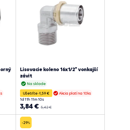
torný
Lisovacie koleno 16x1/2" vonkajší
závit
Na sklade
ks
Ušetríte -1,59 €
Akcia platí na 10ks
1
d
11
h
11
m
09
s
3,84 €
5,42 €
-29
%