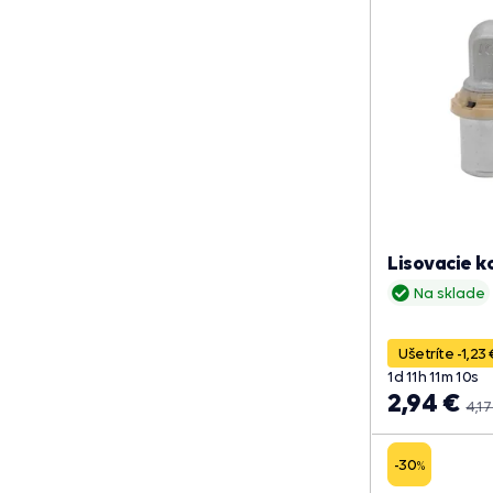
Lisovacie k
Na sklade
Ušetríte -1,23 
1
d
11
h
11
m
09
s
2,94 €
4,17
-30
%