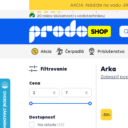
AKCIA: Nádrže na vodu -29
20 rokov skúseností s vodotechnikou
Akcia
Čerpadlá
Príslušenstvo
Arka
Filtrovanie
Zobraziť pop
Cena
Zobraziť pop
€
€
-30
%
Dostupnosť
Na sklade
(10)