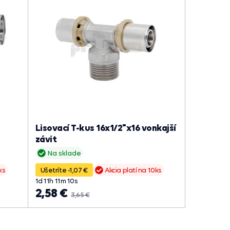
Lisovací T-kus 16x1/2"x16 vonkajší
závit
Na sklade
ks
Ušetríte -1,07 €
Akcia platí na 10ks
1
d
11
h
11
m
09
s
2,58 €
3,65 €