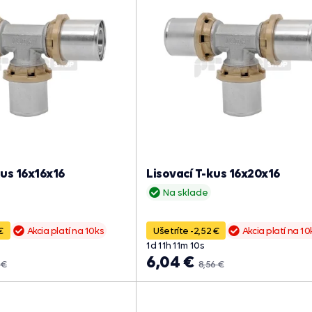
kus 16x16x16
Lisovací T-kus 16x20x16
Na sklade
€
Akcia platí na 10ks
Ušetríte -2,52 €
Akcia platí na 10
1
d
11
h
11
m
09
s
6,04 €
 €
8,56 €