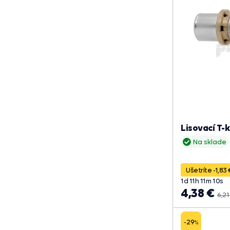
Lisovací T-
Na sklade
Ušetríte -1,83 
1
d
11
h
11
m
09
s
4,38 €
6,21
-29
%