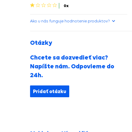
1
0x
hviezdička>
Ako u nás funguje hodnotenie produktov?
Otázky
Chcete sa dozvedieť viac?
Napíšte nám. Odpovieme do
24h.
Pridať otázku