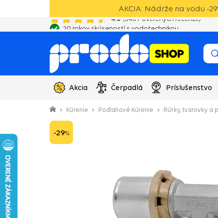
AKCIA: Nádrže na vodu -29
4.6
(
3489
overených recenzií)
20 rokov skúseností s vodotechnikou
Akcia
Čerpadlá
Príslušenstvo
Kúrenie
Podlahové Kúrenie
Rúrky, tvarovky a
-29
%