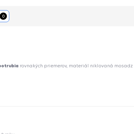
0
potrubia
rovnakých priemerov, materiál niklovaná mosadz 