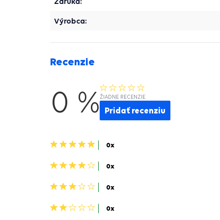
Záruka:
Výrobca:
Recenzie
0 %
ŽIADNE RECENZIE
Pridať recenziu
5
0x
hviezdičiek>
4
0x
hviezdičky>
3
0x
hviezdičky>
2
0x
hviezdičky>