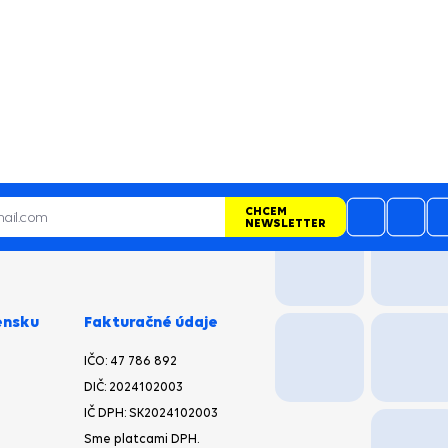
CHCEM
NEWSLETTER
ensku
Fakturačné údaje
IČO: 47 786 892
DIČ: 2024102003
IČ DPH: SK2024102003
Sme platcami DPH.