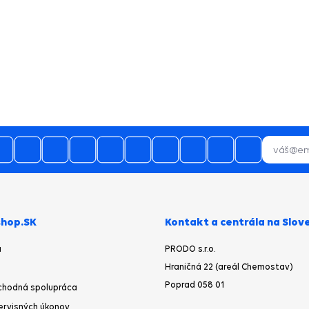
hop.SK
Kontakt a centrála na Slov
a
PRODO s.r.o.
Hraničná 22 (areál Chemostav)
Poprad 058 01
chodná spolupráca
ervisných úkonov