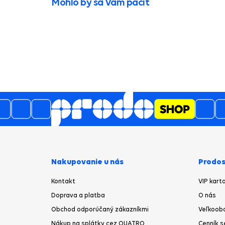
Mohlo by sa Vám páčiť
Nakupovanie u nás
Prodos
Kontakt
VIP kart
Doprava a platba
O nás
Obchod odporúčaný zákazníkmi
Veľkoob
Nákup na splátky cez QUATRO
Cenník s