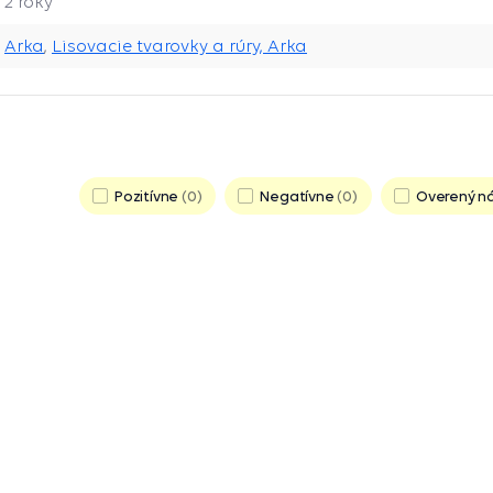
2 roky
Arka
,
Lisovacie tvarovky a rúry, Arka
Pozitívne
0
Negatívne
0
Overený n