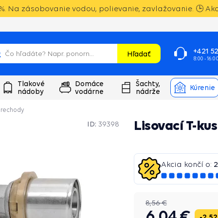
%. Na zásobovanie vodou, polievanie, zavlažovanie. 🕒 Akci
+421 52
Hľadať
8:00 - 16:0
Tlakové
Domáce
Šachty,
Kúrenie
nádoby
vodárne
nádrže
 prechody
Lisovací T-ku
ID:
39398
Akcia končí o:
2
8,56 €
6,04 €
2,52