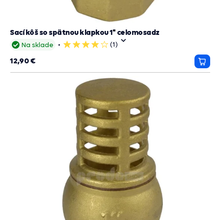
Sací kôš so spätnou klapkou 1" celomosadz
(1)
Na sklade
4
hviezdičky
12,90 €
Prida
do
košík