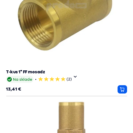
T-kus 1" FF mosadz
(2)
Na sklade
5
hviezdičiek
13,41 €
Prida
do
košík