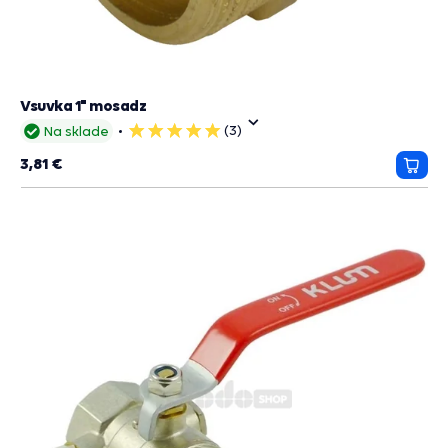
Vsuvka 1" mosadz
(3)
Na sklade
5
hviezdičiek
3,81 €
Prida
do
košík