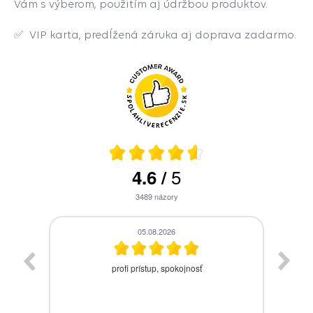
Vám s výberom, použitím aj údržbou produktov.
✅
VIP karta, predĺžená záruka aj doprava zadarmo.
5
4.6
/
3489
názory
05.08.2026
zaslanie tovaru skladom by som očakával
J̌a
najneskôr nasledujúci pracovný deň po
objednávke a nie po urgencii telefonicky