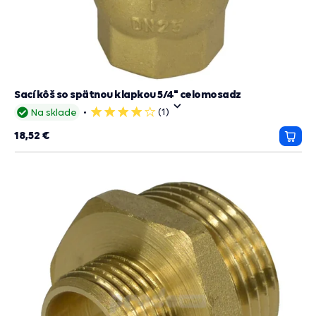
Sací kôš so spätnou klapkou 5/4" celomosadz
(1)
Na sklade
4
hviezdičky
18,52 €
Prida
do
košík