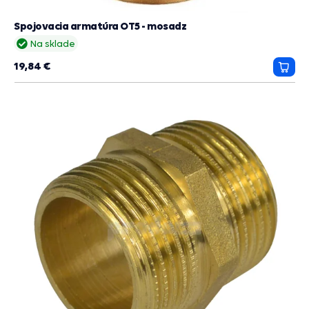
Spojovacia armatúra OT5 - mosadz
Na sklade
19,84 €
Prida
do
košík