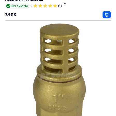
(1)
Na sklade
5
hviezdičiek
7,93 €
Prida
do
košík