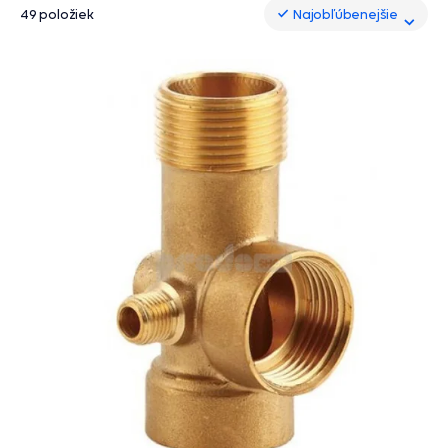
49 položiek
Najobľúbenejšie
Najobľúbenejšie