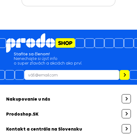
Staňte sa členom!
Nenechajte si újsť info
o super zľavách a akciách ako prví.
Nakupovanie u nás
Prodoshop.SK
Kontakt a centrála na Slovensku