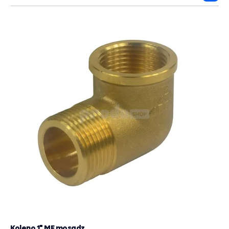
do
košík
Koleno 1" MF mosadz