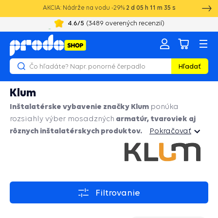
AKCIA: Nádrže na vodu -29%
2
d
05
h
11
m
33
s
20 rokov skúseností s vodotechnikou
Hľadať
Klum
Inštalatérske vybavenie značky Klum
ponúka
armatúr, tvaroviek aj
rozsiahly výber mosadzných
rôznych inštalatérskych produktov.
Pokračovať
Pokračovať
Filtrovanie