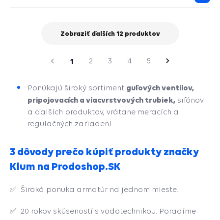
Prida
do
košík
Zobraziť ďalších 12 produktov
strana
redchádzajúca
1
2
3
4
5
Nasledujúca
strana
guľových ventilov,
Ponúkajú široký sortiment
pripojovacích a viacvrstvových trubiek,
sifónov
a ďalších produktov, vrátane meracích a
regulačných zariadení.
3 dôvody prečo kúpiť produkty značky
Klum na Prodoshop.SK
✅ Široká ponuka armatúr
na jednom mieste.
✅
20 rokov skúseností s vodotechnikou. Poradíme