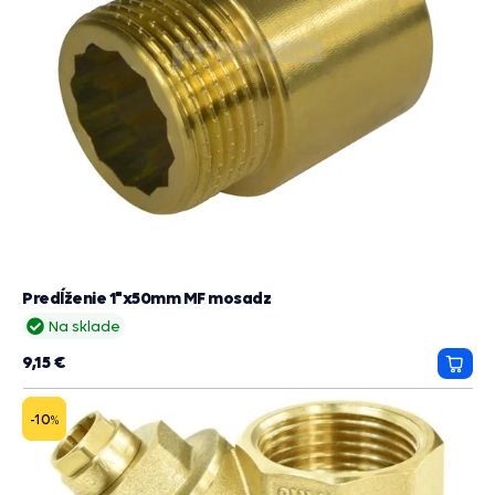
Predĺženie 1"x50mm MF mosadz
Na sklade
9,15 €
Prida
do
košík
-10
%