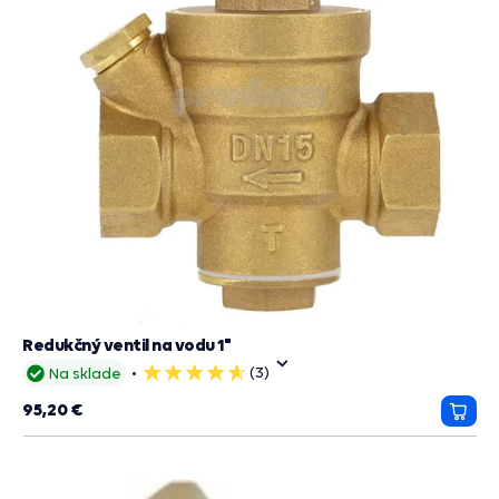
Redukčný ventil na vodu 1"
(3)
Na sklade
5
hviezdičiek
95,20 €
Prida
do
košík