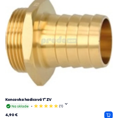
Koncovka hadicová 1" ZV
(1)
Na sklade
5
hviezdičiek
4,90 €
Prida