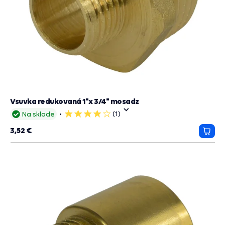
Vsuvka redukovaná 1"x 3/4" mosadz
(1)
Na sklade
4
hviezdičky
3,52 €
Prida
do
košík