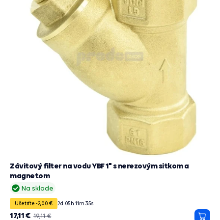
Závitový filter na vodu YBF 1" s nerezovým sitkom a
magnetom
Na sklade
Ušetríte -2,00 €
2
d
05
h
11
m
33
s
17,11 €
19,11 €