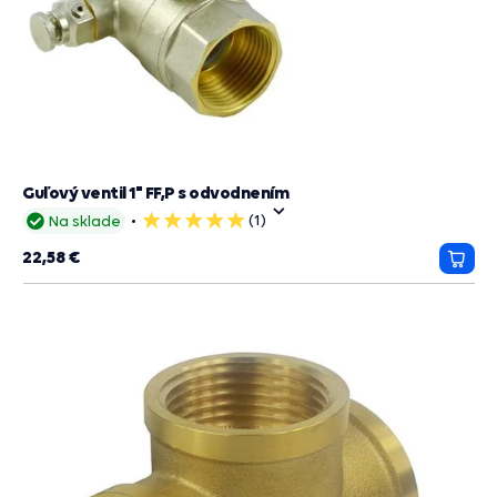
Guľový ventil 1" FF,P s odvodnením
(1)
Na sklade
5
hviezdičiek
22,58 €
Prida
do
košík