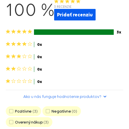
100 %
3 RECENZIE
Pridať recenziu
5
3x
hviezdičiek>
4
0x
hviezdičky>
3
0x
hviezdičky>
2
0x
hviezdičky>
1
0x
hviezdička>
Ako u nás funguje hodnotenie produktov?
Pozitívne
3
Negatívne
0
Overený nákup
3