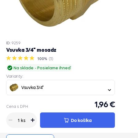
ID:
9259
Vsuvka 3/4" mosadz
100%
(
3
)
Na sklade
Posielame ihneď
Varianty:
Vsuvka 3/4"
1,96 €
Cena s DPH
Do košíka
1 ks