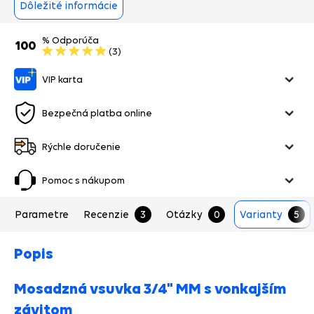
Dôležité informácie
% Odporúča
100
(3)
VIP karta
Bezpečná platba online
Rýchle doručenie
Pomoc s nákupom
Parametre
Recenzie
3
Otázky
0
Varianty
5
Popis
Mosadzná vsuvka 3/4" MM s vonkajším
závitom