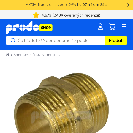
AKCIA: Nádrže na vodu -29%
1
d
07
h
14
m
24
s
4.6
/5
(
3489
overených recenzií)
Hľadať
Armatúry
Vsuvky - mosadz