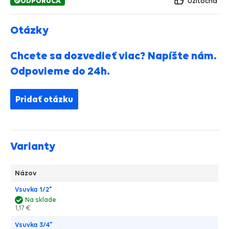
ODPORÚČA
Užitočná
Otázky
Chcete sa dozvedieť viac? Napíšte nám.
Odpovieme do 24h.
Pridať otázku
Varianty
Názov
Vsuvka 1/2"
Na sklade
1,17 €
Vsuvka 3/4"