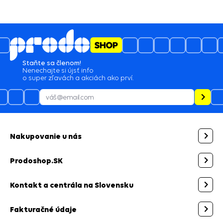
5
4.6
/
3489
názory
05.08.2026
profi prístup, spokojnosť
05.08.2026
zaslanie tovaru skladom by som očakával najneskôr
nasledujúci pracovný deň po objednávke a nie po
urgencii telefonicky
Staňte sa členom!
Nenechajte si újsť info