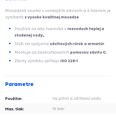
Mosadzná vsuvka s vonkajším závitom a 6-hranom je
z vysoko kvalitnej mosadze
vyrobená
.
rozvodoch teplej a
Používa sa ako tvarovka v
studenej vody.,
závitových rúrok a armatúr
Slúži na spájanie
.
pomocou
závitu G.
Montuje sa zaskrutkovaním
ISO 228-1
Závity výrobku spĺňajú
.
Parametre
Použitie:
na pitnú a úžitkovú vodu
Max. tlak:
10 bar