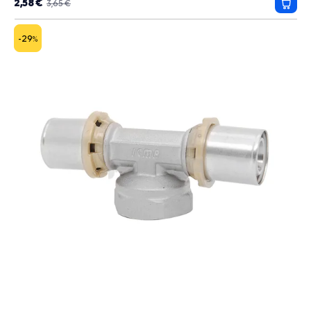
2,58 €
3,65 €
Prida
do
košík
-29
%