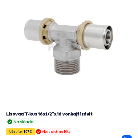
Lisovací T-kus 16x1/2"x16 vonkajší závit
Na sklade
Ušetríte -1,07 €
Akcia platí na 10ks