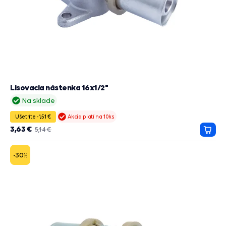
Lisovacia nástenka 16x1/2"
Na sklade
Ušetríte -1,51 €
Akcia platí na 10ks
3,63 €
5,14 €
Prida
do
košík
-30
%