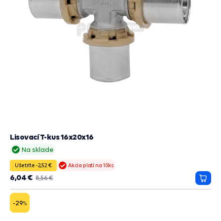
Lisovací T-kus 16x20x16
Na sklade
Ušetríte -2,52 €
Akcia platí na 10ks
6,04 €
8,56 €
Prida
do
košík
-29
%