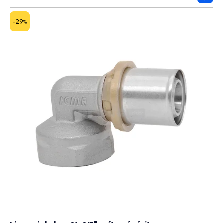
Prida
do
košík
-29
%