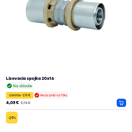
Lisovacia spojka 20x16
Na sklade
Ušetríte -1,70 €
Akcia platí na 10ks
4,05 €
5,74 €
Prida
do
košík
-29
%