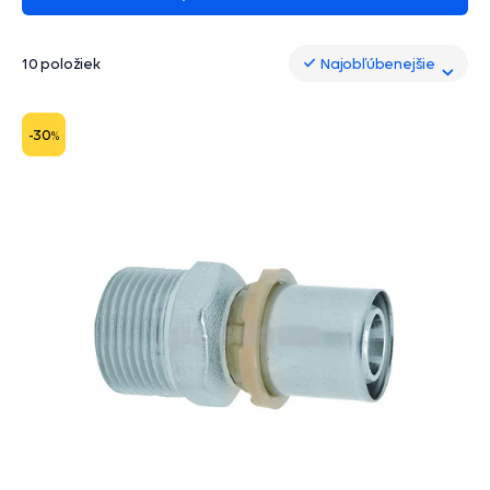
10 položiek
Najobľúbenejšie
Najobľúbenejšie
-30
%