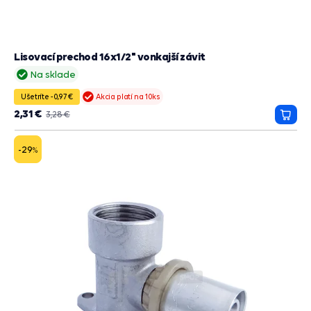
Lisovací prechod 16x1/2" vonkajší závit
Na sklade
Ušetríte -0,97 €
Akcia platí na 10ks
2,31 €
3,28 €
Prida
do
košík
-29
%