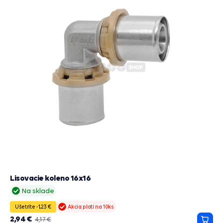
Lisovacie koleno 16x16
Na sklade
Ušetríte -1,23 €
Akcia platí na 10ks
2,94 €
4,17 €