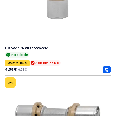
Lisovací T-kus 16x16x16
Na sklade
Ušetríte -1,83 €
Akcia platí na 10ks
4,38 €
6,21 €
Prida
do
košík
-29
%