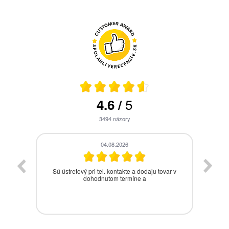
5
4.6
/
3494
názory
04.08.2026
ym
Sú ústretový pri tel. kontakte a dodaju tovar v
Som
dohodnutom termíne a
Jed