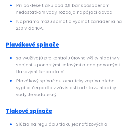
Pri poklese tlaku pod 0,8 bar spôsobenom
nedostatkom vody, rozpoja napájací obvod.
Napriamo môžu spínať a vypínať zariadenia na
230 V do 10A.
Plavákové spínače
sa využívajú pre kontrolu úrovne výšky hladiny v
spojení s ponornými kalovými alebo ponornými
tlakovými čerpadlami.
Plavákový spínač automaticky zapína alebo
vypína čerpadlo v závislosti od stavu hladiny
vody. Je vodotesný.
Tlakové spínače
Slúžia na reguláciu tlaku jednofázových a