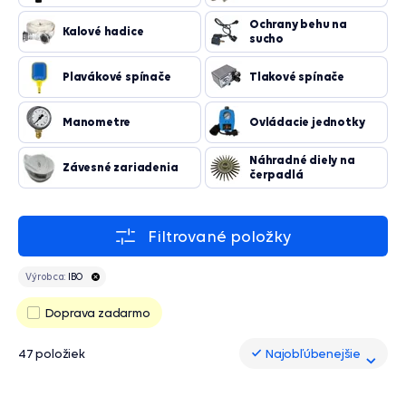
Ochrany behu na
Kalové hadice
sucho
Plavákové spínače
Tlakové spínače
Manometre
Ovládacie jednotky
Náhradné diely na
Závesné zariadenia
čerpadlá
Filtrované položky
Výrobca:
IBO
Doprava zadarmo
47 položiek
Najobľúbenejšie
Najobľúbenejšie