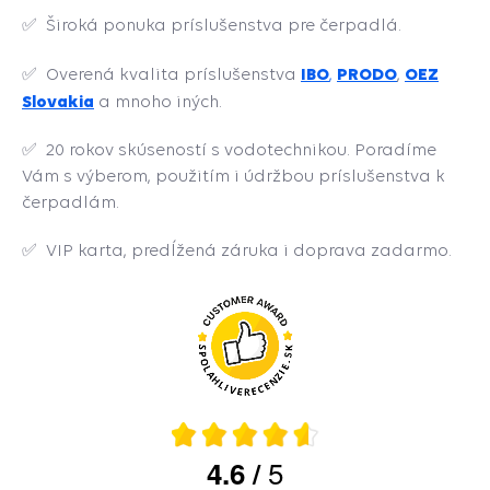
✅
Široká ponuka príslušenstva pre čerpadlá.
IBO
PRODO
OEZ
✅ Overená kvalita príslušenstva
,
,
Slovakia
a mnoho iných.
✅
20 rokov skúseností s vodotechnikou. Poradíme
Vám s výberom, použitím i údržbou príslušenstva k
čerpadlám.
✅
VIP karta, predĺžená záruka i doprava zadarmo.
5
4.6
/