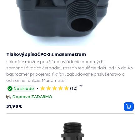
Tlakový spínač PC-2 s manometrom
spínač je možné použiť na ovládanie ponorných i
samonasávacich čerpadial, rozsah regulácie tlaku od 1,6 do 4,6
bar, rozmer pripojenia 1"x1"x1", zabudované príslušenstvo a
ochranné funkcie: Manometer.
(12)
Na sklade
5
hviezdičiek
Doprava ZADARMO
31,98 €
Prida
do
košík