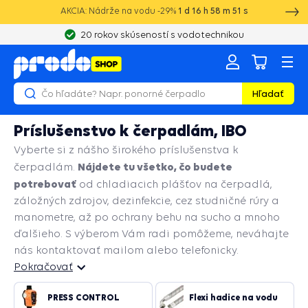
AKCIA: Nádrže na vodu -29%
1
d
16
h
58
m
50
s
20 rokov skúseností s vodotechnikou
Hľadať
Príslušenstvo k čerpadlám, IBO
Vyberte si z nášho širokého príslušenstva k
Nájdete tu všetko, čo budete
čerpadlám.
potrebovať
od chladiacich plášťov na čerpadlá,
záložných zdrojov, dezinfekcie, cez studničné rúry a
manometre, až po ochrany behu na sucho a mnoho
ďalšieho. S výberom Vám radi pomôžeme, neváhajte
nás kontaktovať mailom alebo telefonicky.
Pokračovať
Pokračovať
PRESS CONTROL
Flexi hadice na vodu