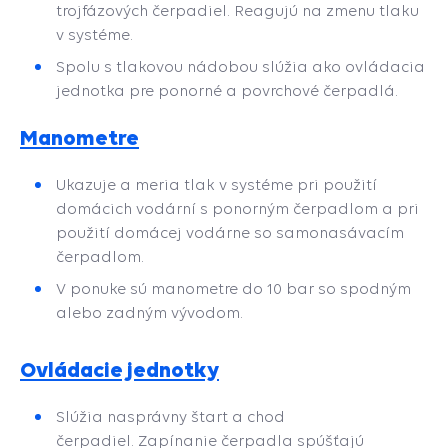
trojfázových čerpadiel. Reagujú na zmenu tlaku
v systéme.
Spolu s tlakovou nádobou slúžia ako ovládacia
jednotka pre ponorné a povrchové čerpadlá.
Manometre
Ukazuje a meria tlak v systéme pri použití
domácich vodární s ponorným čerpadlom a pri
použití domácej vodárne so samonasávacím
čerpadlom.
V ponuke sú manometre do 10 bar so spodným
alebo zadným vývodom.
Ovládacie jednotky
Slúžia nasprávny štart a chod
čerpadiel. Zapínanie čerpadla spúšťajú