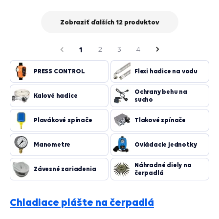
košík
Zobraziť ďalších 12 produktov
strana
Predchádzajúca
1
2
3
4
Nasledujúca
strana
PRESS CONTROL
Flexi hadice na vodu
Ochrany behu na
Kalové hadice
sucho
Plavákové spínače
Tlakové spínače
Manometre
Ovládacie jednotky
Náhradné diely na
Závesné zariadenia
čerpadlá
Chladiace plášte na čerpadlá