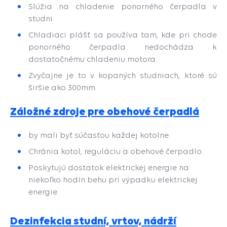
Slúžia na chladenie ponorného čerpadla v
studni.
Chladiaci plášť sa používa tam, kde pri chode
ponorného čerpadla nedochádza k
dostatočnému chladeniu motora.
Zvyčajne je to v kopaných studniach, ktoré sú
širšie ako 300mm.
Záložné zdroje pre obehové čerpadlá
by mali byť súčasťou každej kotolne.
Chránia kotol, reguláciu a
obehové čerpadlo.
P
oskytujú dostatok elektrickej energie na
niekoľko hodín behu pri výpadku elektrickej
energie.
Dezinfekcia studní, vrtov, nádrží