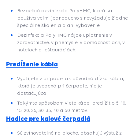
Bezpečná dezinfekcia PolyHMG, ktorá sa
používa veľmi jednoducho s nevyžaduje žiadne
špeciálne školenia a ani vybavenie.
Dezinfekcia PolyHMG nájde uplatnenie v
zdravotníctve, v priemysle, v domácnostiach, v
hoteloch a reštauráciách.
Predĺženie kábla
Využijete v prípade, ak pôvodná dĺžka kábla,
ktorá je uvedená pri čerpadle, nie je
dostačujúca.
Takýmto spôsobom viete kábel predĺžiť o 5, 10,
15, 20, 25, 30, 35, 40 a 50 metrov.
Hadice pre kalové čerpadlá
Sú zvinovateľné na plocho, obsahujú výstuž z