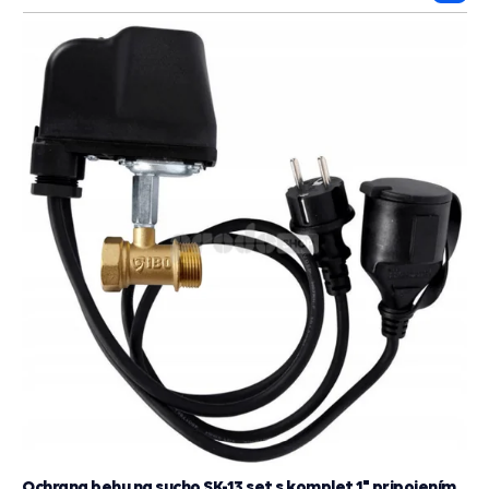
do
košík
Ochrana behu na sucho SK-13 set s komplet 1" pripojením