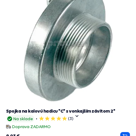
Spojka na kalovú hadicu "C" s vonkajším závitom 2"
(3)
Na sklade
5
hviezdičiek
Doprava ZADARMO
9,03 €