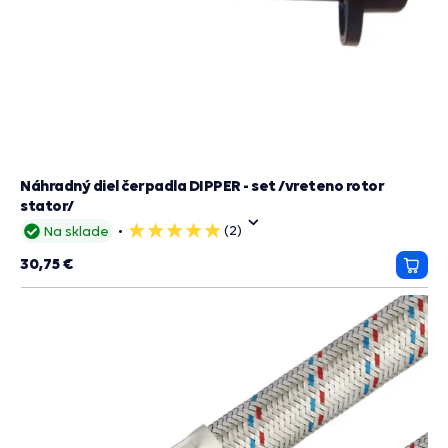
Náhradný diel čerpadla DIPPER - set /vreteno rotor
stator/
(2)
Na sklade
5
hviezdičiek
30,75 €
Prida
do
košík