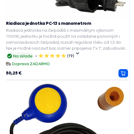
Riadiaca jednotka PC-13 s manometrom
Riadiaca jednotka na čerpadlá s maximálnym výkonom
1100W, jednotku je možné použiť na ovládanie ponorných i
samonasávacich čerpadial, rozsah regulácie tlaku od 1,5 do
Nie je možné nastaviť bar, rozmer pripojenia 1"x 1", zabudované
príslušenstvo a ochranné funkcie: PRESS CONTROL na čerpadlá,
(19)
Na sklade
5
Manometer, Spätný ventil, Ochrana chodu na sucho.
hviezdičiek
Doprava ZADARMO
50,25 €
Prida
do
košík