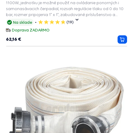
1100W, jednotku je možné použiť na ovládanie ponorných i
samonasávacich čerpadial, rozsah regulácie tlaku od 0 do 10
bar, rozmer pripojenia 1" x 1", zabudované príslušenstvo a
ochranné funkcie: PRESS CONTROL na čerpadlá, Manometer,
(19)
Na sklade
5
Spätný ventil, Ochrana chodu na sucho.
hviezdičiek
Doprava ZADARMO
62,16 €
Prida
do
košík