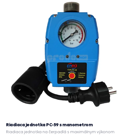
Riadiaca jednotka PC-59 s manometrom
Riadiaca jednotka na čerpadlá s maximálnym výkonom