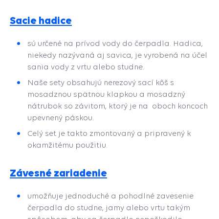
Sacie hadice
sú určené na prívod vody do čerpadla. Hadica,
niekedy nazývaná aj savica, je vyrobená na účel
sania vody z vrtu alebo studne.
Naše sety obsahujú nerezový sací kôš s
mosadznou spätnou klapkou a mosadzný
nátrubok so závitom, ktorý je na oboch koncoch
upevnený páskou.
Celý set je takto zmontovaný a pripravený k
okamžitému použitiu.
Závesné zariadenie
umožňuje jednoduché a pohodlné zavesenie
čerpadla do studne, jamy alebo vrtu takým