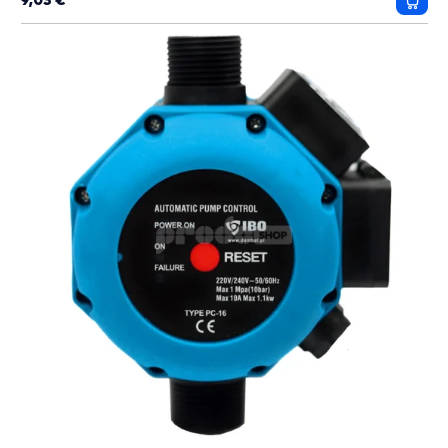
Prida
do
košík