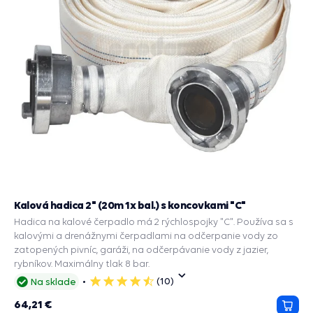
Kalová hadica 2" (20m 1x bal.) s koncovkami "C"
Hadica na kalové čerpadlo má 2 rýchlospojky "C". Používa sa s
kalovými a drenážnymi čerpadlami na odčerpanie vody zo
zatopených pivníc, garáži, na odčerpávanie vody z jazier,
rybníkov. Maximálny tlak 8 bar.
(10)
Na sklade
5
hviezdičiek
64,21 €
Prida