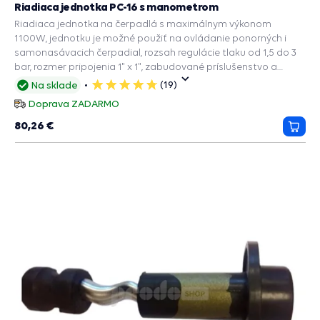
Riadiaca jednotka PC-16 s manometrom
Riadiaca jednotka na čerpadlá s maximálnym výkonom
1100W, jednotku je možné použiť na ovládanie ponorných i
samonasávacich čerpadial, rozsah regulácie tlaku od 1,5 do 3
bar, rozmer pripojenia 1" x 1", zabudované príslušenstvo a
ochranné funkcie: PRESS CONTROL na čerpadlá, Manometer,
(19)
Na sklade
5
Spätný ventil, Ochrana chodu na sucho.
hviezdičiek
Doprava ZADARMO
80,26 €
Prida
do
košík