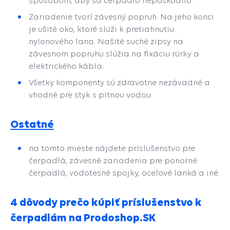
spôsobom, aby sa čerpadlo nepoškodilo.
Zariadenie tvorí závesný popruh. Na jeho konci
je ušité oko, ktoré slúži k pretiahnutiu
nylonového lana. Našité suché zipsy na
závesnom popruhu slúžia na fixáciu rúrky a
elektrického kábla.
Všetky komponenty sú zdravotne nezávadné a
vhodné pre styk s pitnou vodou.
Ostatné
na tomto mieste nájdete príslušenstvo pre
čerpadlá, závesné zariadenia pre ponorné
čerpadlá, vodotesné spojky, oceľové lanká a iné.
4 dôvody prečo kúpiť príslušenstvo k
čerpadlám na Prodoshop.SK