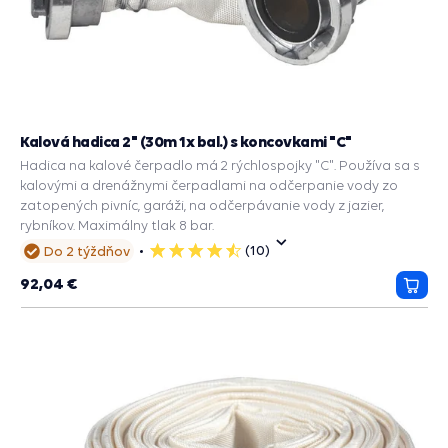
Kalová hadica 2" (30m 1x bal.) s koncovkami "C"
Hadica na kalové čerpadlo má 2 rýchlospojky "C". Používa sa s
kalovými a drenážnymi čerpadlami na odčerpanie vody zo
zatopených pivníc, garáži, na odčerpávanie vody z jazier,
rybníkov. Maximálny tlak 8 bar.
(10)
Do 2 týždňov
5
hviezdičiek
92,04 €
Prida
do
košík