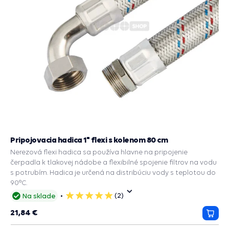
Pripojovacia hadica 1" flexi s kolenom 80 cm
Nerezová flexi hadica sa používa hlavne na pripojenie
čerpadla k tlakovej nádobe a flexibilné spojenie filtrov na vodu
s potrubím. Hadica je určená na distribúciu vody s teplotou do
90°C.
(2)
Na sklade
5
hviezdičiek
21,84 €
Prida
do