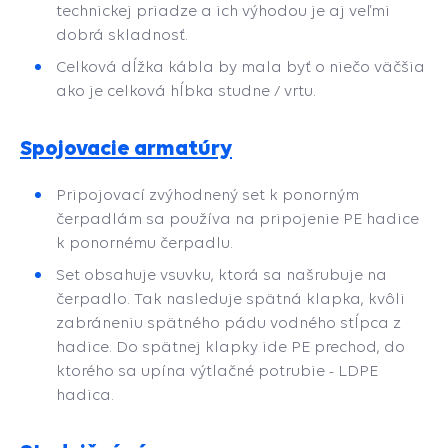
technickej priadze a ich výhodou je aj veľmi
dobrá skladnosť.
Celková dĺžka kábla by mala byť o niečo väčšia
ako je celková hĺbka studne / vrtu.
Spojovacie armatúry
P
ripojovací zvýhodnený set k ponorným
čerpadlám sa používa na pripojenie PE hadice
k ponornému čerpadlu.
Set obsahuje vsuvku, ktorá sa našrubuje na
čerpadlo. Tak nasleduje spätná klapka, kvôli
zabráneniu spätného pádu vodného stĺpca z
hadice. Do spätnej klapky ide PE prechod, do
ktorého sa upína výtlačné potrubie - LDPE
hadica.