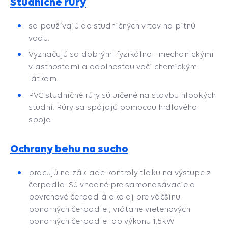
Studničné rúry
sa používajú do studničných vrtov na pitnú
vodu.
Vyznačujú sa dobrými fyzikálno - mechanickými
vlastnosťami a odolnosťou voči chemickým
látkam.
PVC studničné rúry sú určené na stavbu hlbokých
studní. Rúry sa spájajú pomocou hrdlového
spoja.
Ochrany behu na sucho
pracujú na základe kontroly tlaku na výstupe z
čerpadla. Sú vhodné pre samonasávacie a
povrchové čerpadlá ako aj pre väčšinu
ponorných čerpadiel, vrátane vretenových
ponorných čerpadiel do výkonu 1,5kW.