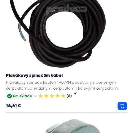
Plavákový spínač 5m kábel
Plavákový spínač s káblom H07RN používaný s ponornými
čerpadlami, drenážnymi čerpadlami i kalovými čerpadlami.
(6)
Na sklade
5
hviezdičiek
16,61 €
Prida
do
košík