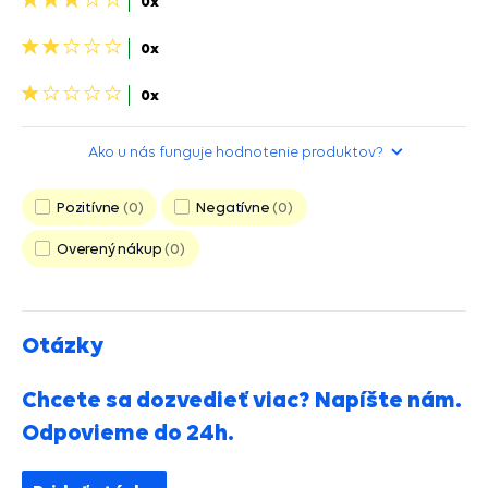
3
0x
hviezdičky>
2
0x
hviezdičky>
1
0x
hviezdička>
Ako u nás funguje hodnotenie produktov?
Pozitívne
0
Negatívne
0
Overený nákup
0
Otázky
Chcete sa dozvedieť viac? Napíšte nám.
Odpovieme do 24h.