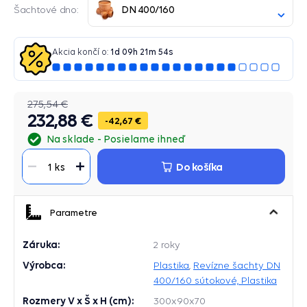
DN 400/160
Šachtové dno:
Akcia končí o:
1
d
09
h
21
m
53
s
275,54 €
232,88 €
42,67 €
Na sklade
Posielame ihneď
Do košíka
1 ks
Parametre
Záruka:
2 roky
Výrobca:
Plastika
,
Revízne šachty DN
400/160 sútokové, Plastika
Rozmery V x Š x H (cm):
300x90x70