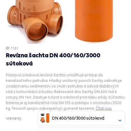
ID:
1161
Revízna šachta DN 400/160/3000
sútoková
Plastová sútoková revízna šachta umožňuje prístup do
kanalizačného potrubia. Hladký vnútorný povrch šachty zabraňuje
usadzovaniu sedimentov vo vnútri potrubia a odvod dažďových
vôd z komunikácií a budov. Rebrované dno šachty DN 400 má 4
vstupy DN 160. Zaisťuje tuhosť a odolnosť proti tlaku pôdy. Súčasťou
balenia je aj kanalizačná rúra DN 315 a poklopu s nosnosťou 2000
kg. Tesnosť spojov zabezpečujú gumené tesnenia.
Čítať viac
DN 400/160/3000 sútoková
Varianty: