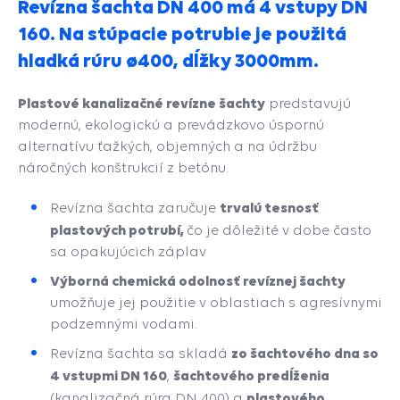
Revízna šachta DN 400 má 4 vstupy DN
160. Na stúpacie potrubie je použitá
hladká rúru ø400, dĺžky 3000mm.
Plastové kanalizačné revízne šachty
predstavujú
modernú, ekologickú a prevádzkovo úspornú
alternatívu ťažkých, objemných a na údržbu
náročných konštrukcií z betónu.
trvalú tesnosť
Revízna šachta zaručuje
plastových potrubí,
čo je dôležité v dobe často
sa opakujúcich záplav
Výborná chemická odolnosť revíznej šachty
umožňuje jej použitie v oblastiach s agresívnymi
podzemnými vodami.
zo šachtového dna so
Revízna šachta sa skladá
4 vstupmi DN 160
šachtového predĺženia
,
plastového
(kanalizačná rúra DN 400) a