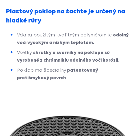
Plastový poklop na šachte je určený na
hladké rúry
odolný
Vďaka použitým kvalitným polymérom je
voči vysokým a nízkym teplotám.
skrutky a svorníky na poklope sú
Všetky
vyrobené z chrómniklu odolného voči korózii.
patentovaný
Poklop má špeciálny
protišmykový povrch