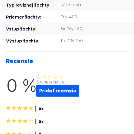
Typ revíznej šachty:
sútoková
Priemer šachty:
DN 400
Vstup šachty:
3x DN 160
Výstup šachty:
1 x DN 160
Recenzie
0 %
ŽIADNE RECENZIE
Pridať recenziu
5
0x
hviezdičiek>
4
0x
hviezdičky>