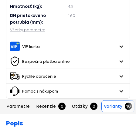
Hmotnosť (kg):
43
DN prietokového
160
potrubia (mm):
Všetky parametre
VIP karta
Bezpečná platba online
Rýchle doručenie
Pomoc s nákupom
Parametre
Recenzie
0
Otázky
0
Varianty
10
Popis