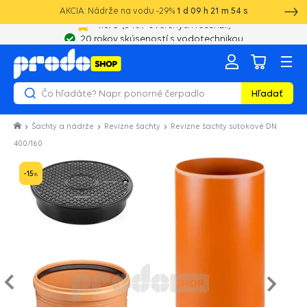
AKCIA: Nádrže na vodu -29%
1
d
09
h
21
m
53
s
20 rokov skúseností s vodotechnikou
Hľadať
Šachty a nádrže
Revízne šachty
Revízne šachty sútokové DN
400/160
-15
%
Nasled
e