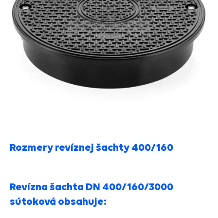
Rozmery revíznej šachty 400/160
Revízna šachta DN 400/160/3000
sútoková obsahuje: