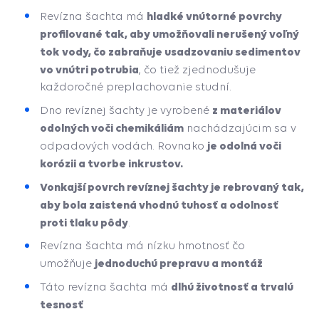
hladké vnútorné povrchy
Revízna šachta má
profilované tak, aby umožňovali nerušený voľný
tok vody, čo zabraňuje usadzovaniu sedimentov
vo vnútri potrubia
, čo tiež zjednodušuje
každoročné preplachovanie studní.
z materiálov
Dno revíznej šachty je vyrobené
odolných voči chemikáliám
nachádzajúcim sa v
je odolná
voči
odpadových vodách. Rovnako
korózii a tvorbe inkrustov.
Vonkajší povrch revíznej šachty je rebrovaný tak,
aby bola zaistená vhodnú tuhosť a odolnosť
proti tlaku pôdy
.
Revízna šachta má nízku hmotnosť čo
jednoduchú prepravu a montáž
umožňuje
dlhú životnosť a trvalú
Táto revízna šachta má
tesnosť