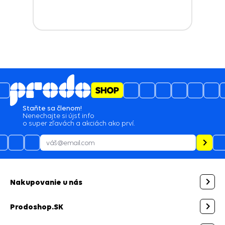
urgencii telefonicky
Staňte sa členom!
Nenechajte si újsť info
o super zľavách a akciách ako prví.
Nakupovanie u nás
Prodoshop.SK