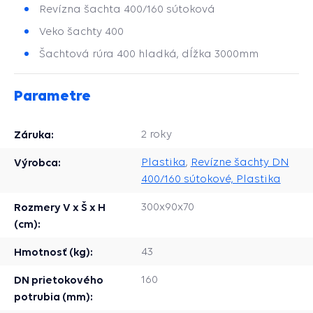
Revízna šachta 400/160 sútoková
Veko šachty 400
Šachtová rúra 400 hladká, dĺžka 3000mm
Parametre
Záruka:
2 roky
Výrobca:
Plastika
,
Revízne šachty DN
400/160 sútokové, Plastika
Rozmery V x Š x H
300x90x70
(cm):
Hmotnosť (kg):
43
DN prietokového
160
potrubia (mm):