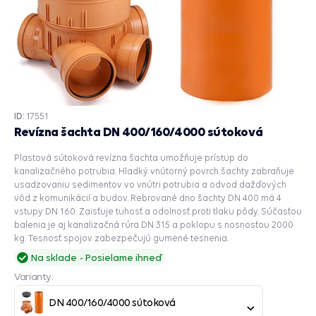
ID:
17551
Revízna šachta DN 400/160/4000 sútoková
Plastová sútoková revízna šachta umožňuje prístup do
kanalizačného potrubia. Hladký vnútorný povrch šachty zabraňuje
usadzovaniu sedimentov vo vnútri potrubia a odvod dažďových
vôd z komunikácií a budov. Rebrované dno šachty DN 400 má 4
vstupy DN 160. Zaisťuje tuhosť a odolnosť proti tlaku pôdy. Súčasťou
balenia je aj kanalizačná rúra DN 315 a poklopu s nosnosťou 2000
kg. Tesnosť spojov zabezpečujú gumené tesnenia.
Na sklade
Posielame ihneď
Varianty:
DN 400/160/4000 sútoková