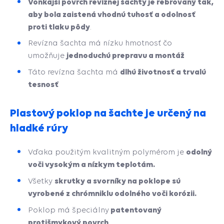
Vonkajší povrch revíznej šachty je rebrovaný tak,
aby bola zaistená vhodnú tuhosť a odolnosť
proti tlaku pôdy
.
Revízna šachta má nízku hmotnosť čo
jednoduchú prepravu a montáž
umožňuje
dlhú životnosť a trvalú
Táto revízna šachta má
tesnosť
Plastový poklop na šachte je určený na
hladké rúry
odolný
Vďaka použitým kvalitným polymérom je
voči vysokým a nízkym teplotám.
skrutky a svorníky na poklope sú
Všetky
vyrobené z chrómniklu odolného voči korózii.
patentovaný
Poklop má špeciálny
protišmykový povrch