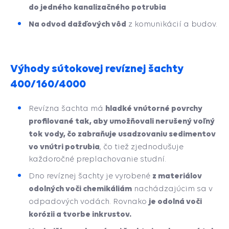
do jedného kanalizačného potrubia
Na odvod dažďových vôd
z komunikácií a budov.
Výhody sútokovej revíznej šachty
400/160/4000
hladké vnútorné povrchy
Revízna šachta má
profilované tak, aby umožňovali nerušený voľný
tok vody, čo zabraňuje usadzovaniu sedimentov
vo vnútri potrubia
, čo tiež zjednodušuje
každoročné preplachovanie studní.
z materiálov
Dno revíznej šachty je vyrobené
odolných voči chemikáliám
nachádzajúcim sa v
je odolná
voči
odpadových vodách. Rovnako
korózii a tvorbe inkrustov.