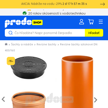
AKCIA: Nádrže na vodu -29%
2
d
17
h
57
m
34
s
20 rokov skúseností s vodotechnikou
Hľadať
Šachty a nádrže
Revízne šachty
Revízne šachty sútokové DN
400/160
-15
%
Nasled
e