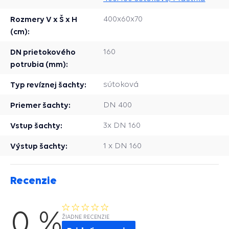
Rozmery V x Š x H
400x60x70
(cm):
DN prietokového
160
potrubia (mm):
Typ revíznej šachty:
sútoková
Priemer šachty:
DN 400
Vstup šachty:
3x DN 160
Výstup šachty:
1 x DN 160
Recenzie
0 %
ŽIADNE RECENZIE