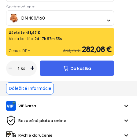
Šachtové dno:
DN 400/160
Ušetríte -
51,67 €
Akcia končí o:
2
d
17
h
57
m
34
s
282,08 €
333,75 €
Cena s DPH
Do košíka
1 ks
Dôležité informácie
VIP karta
Bezpečná platba online
Rýchle doručenie