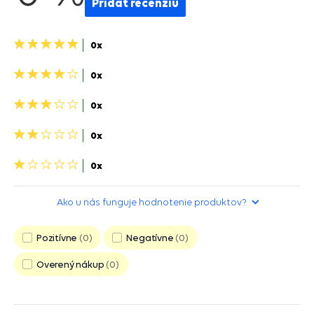
Pridať recenziu
5
0x
hviezdičiek>
4
0x
hviezdičky>
3
0x
hviezdičky>
2
0x
hviezdičky>
1
0x
hviezdička>
Ako u nás funguje hodnotenie produktov?
Pozitívne
0
Negatívne
0
Overený nákup
0