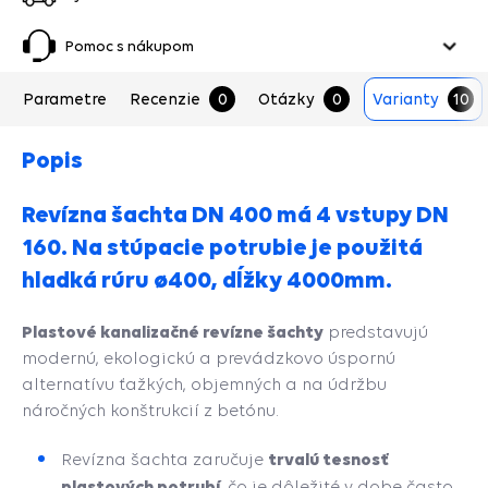
Pomoc s nákupom
Parametre
Recenzie
0
Otázky
0
Varianty
10
Popis
Revízna šachta DN 400 má 4 vstupy DN
160. Na stúpacie potrubie je použitá
hladká rúru ø400, dĺžky 4000mm.
Plastové kanalizačné revízne šachty
predstavujú
modernú, ekologickú a prevádzkovo úspornú
alternatívu ťažkých, objemných a na údržbu
náročných konštrukcií z betónu.
trvalú tesnosť
Revízna šachta zaručuje
plastových potrubí,
čo je dôležité v dobe často