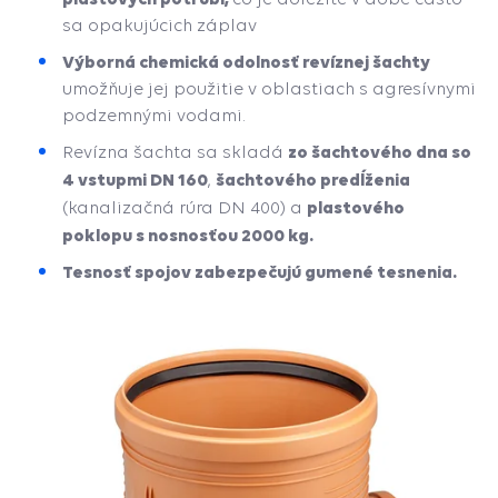
sa opakujúcich záplav
Výborná chemická odolnosť revíznej šachty
umožňuje jej použitie v oblastiach s agresívnymi
podzemnými vodami.
zo šachtového dna so
Revízna šachta sa skladá
4 vstupmi DN 160
šachtového predĺženia
,
plastového
(kanalizačná rúra DN 400) a
poklopu s nosnosťou 2000 kg.
Tesnosť spojov zabezpečujú gumené tesnenia.