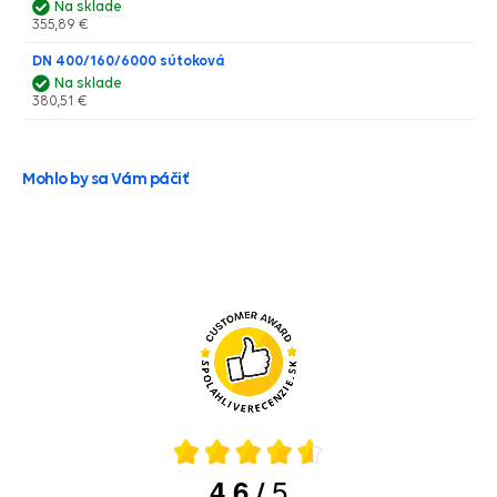
Na sklade
355,89 €
DN 400/160/6000 sútoková
Na sklade
380,51 €
Mohlo by sa Vám páčiť
5
4.6
/