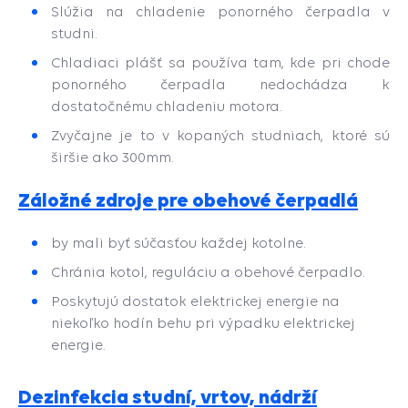
Slúžia na chladenie ponorného čerpadla v
studni.
Chladiaci plášť sa používa tam, kde pri chode
ponorného čerpadla nedochádza k
dostatočnému chladeniu motora.
Zvyčajne je to v kopaných studniach, ktoré sú
širšie ako 300mm.
Záložné zdroje pre obehové čerpadlá
by mali byť súčasťou každej kotolne.
Chránia kotol, reguláciu a
obehové čerpadlo.
P
oskytujú dostatok elektrickej energie na
niekoľko hodín behu pri výpadku elektrickej
energie.
Dezinfekcia studní, vrtov, nádrží