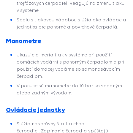
trojfázových čerpadiel. Reagujú na zmenu tlaku
v systéme.
Spolu s tlakovou nádobou slúžia ako ovládacia
jednotka pre ponorné a povrchové čerpadlá.
Manometre
Ukazuje a meria tlak v systéme pri použití
domácich vodární s ponorným čerpadlom a pri
použití domácej vodárne so samonasávacím
čerpadlom.
V ponuke sú manometre do 10 bar so spodným
alebo zadným vývodom.
Ovládacie jednotky
Slúžia nasprávny štart a chod
čerpadiel. Zapínanie čerpadla spúšťajú