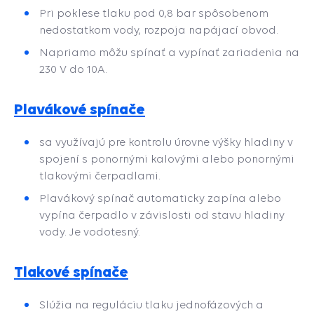
Pri poklese tlaku pod 0,8 bar spôsobenom
nedostatkom vody, rozpoja napájací obvod.
Napriamo môžu spínať a vypínať zariadenia na
230 V do 10A.
Plavákové spínače
sa využívajú pre kontrolu úrovne výšky hladiny v
spojení s ponornými kalovými alebo ponornými
tlakovými čerpadlami.
Plavákový spínač automaticky zapína alebo
vypína čerpadlo v závislosti od stavu hladiny
vody. Je vodotesný.
Tlakové spínače
Slúžia na reguláciu tlaku jednofázových a