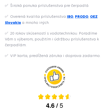
✅
Široká ponuka príslušenstva pre čerpadlá.
IBO
PRODO
OEZ
✅ Overená kvalita príslušenstva
,
,
Slovakia
a mnoho iných.
✅
20 rokov skúseností s vodotechnikou. Poradíme
Vám s výberom, použitím i údržbou príslušenstva k
čerpadlám.
✅
VIP karta, predĺžená záruka i doprava zadarmo.
5
4.6
/