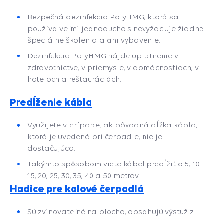
Bezpečná dezinfekcia PolyHMG, ktorá sa
používa veľmi jednoducho s nevyžaduje žiadne
špeciálne školenia a ani vybavenie.
Dezinfekcia PolyHMG nájde uplatnenie v
zdravotníctve, v priemysle, v domácnostiach, v
hoteloch a reštauráciách.
Predĺženie kábla
Využijete v prípade, ak pôvodná dĺžka kábla,
ktorá je uvedená pri čerpadle, nie je
dostačujúca.
Takýmto spôsobom viete kábel predĺžiť o 5, 10,
15, 20, 25, 30, 35, 40 a 50 metrov.
Hadice pre kalové čerpadlá
Sú zvinovateľné na plocho, obsahujú výstuž z