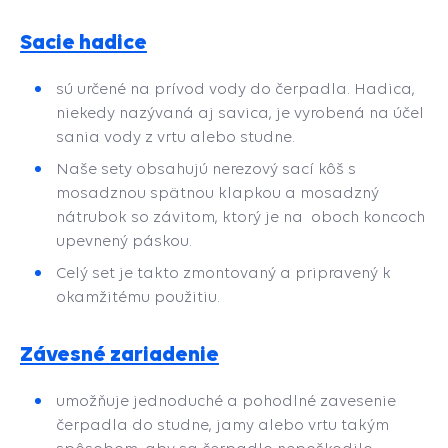
Sacie hadice
sú určené na prívod vody do čerpadla. Hadica,
niekedy nazývaná aj savica, je vyrobená na účel
sania vody z vrtu alebo studne.
Naše sety obsahujú nerezový sací kôš s
mosadznou spätnou klapkou a mosadzný
nátrubok so závitom, ktorý je na oboch koncoch
upevnený páskou.
Celý set je takto zmontovaný a pripravený k
okamžitému použitiu.
Závesné zariadenie
umožňuje jednoduché a pohodlné zavesenie
čerpadla do studne, jamy alebo vrtu takým