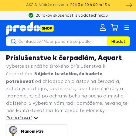
AKCIA: Nádrže na vodu -29%
3
d
20
h
00
m
13
s
20 rokov skúseností s vodotechnikou
Hľadať
Príslušenstvo k čerpadlám, Aquart
Vyberte si z nášho širokého príslušenstva k
Nájdete tu všetko, čo budete
čerpadlám.
potrebovať
od chladiacich plášťov na čerpadlá,
záložných zdrojov, dezinfekcie, cez studničné rúry a
manometre, až po ochrany behu na sucho a mnoho
ďalšieho. S výberom Vám radi pomôžeme, neváhajte
nás kontaktovať mailom alebo telefonicky.
Pokračovať
Pokračovať
Manometre