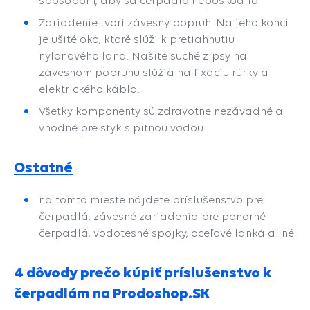
spôsobom, aby sa čerpadlo nepoškodilo.
Zariadenie tvorí závesný popruh. Na jeho konci
je ušité oko, ktoré slúži k pretiahnutiu
nylonového lana. Našité suché zipsy na
závesnom popruhu slúžia na fixáciu rúrky a
elektrického kábla.
Všetky komponenty sú zdravotne nezávadné a
vhodné pre styk s pitnou vodou.
Ostatné
na tomto mieste nájdete príslušenstvo pre
čerpadlá, závesné zariadenia pre ponorné
čerpadlá, vodotesné spojky, oceľové lanká a iné.
4 dôvody prečo kúpiť príslušenstvo k
čerpadlám na Prodoshop.SK