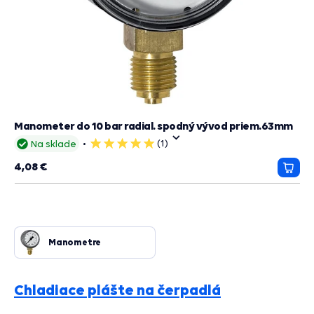
Manometer do 10 bar radial. spodný vývod priem.63mm
(1)
Na sklade
5
hviezdičiek
4,08 €
Prida
do
košík
Manometre
Chladiace plášte na čerpadlá