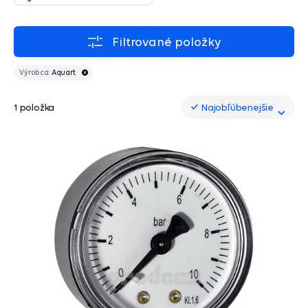
Filtrované položky
Výrobca:
Aquart
1 položka
Najobľúbenejšie
Najobľúbenejšie