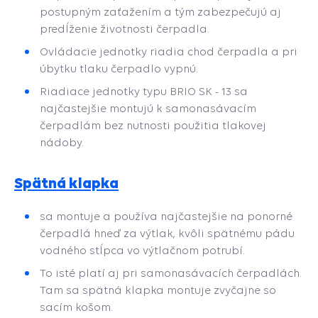
postupným zaťažením a tým zabezpečujú aj
predĺženie životnosti čerpadla.
Ovládacie jednotky riadia chod čerpadla a pri
úbytku tlaku čerpadlo vypnú.
Riadiace jednotky typu BRIO SK - 13 sa
najčastejšie montujú k samonasávacím
čerpadlám bez nutnosti použitia tlakovej
nádoby.
Spätná klapka
sa montuje a používa najčastejšie na ponorné
čerpadlá hneď za výtlak, kvôli spätnému pádu
vodného stĺpca vo výtlačnom potrubí.
To isté platí aj pri samonasávacích čerpadlách.
Tam sa spätná klapka montuje zvyčajne so
sacím košom.