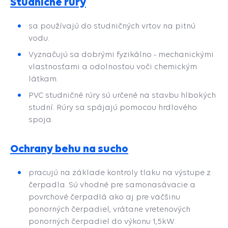
Studničné rúry
sa používajú do studničných vrtov na pitnú
vodu.
Vyznačujú sa dobrými fyzikálno - mechanickými
vlastnosťami a odolnosťou voči chemickým
látkam.
PVC studničné rúry sú určené na stavbu hlbokých
studní. Rúry sa spájajú pomocou hrdlového
spoja.
Ochrany behu na sucho
pracujú na základe kontroly tlaku na výstupe z
čerpadla. Sú vhodné pre samonasávacie a
povrchové čerpadlá ako aj pre väčšinu
ponorných čerpadiel, vrátane vretenových
ponorných čerpadiel do výkonu 1,5kW.