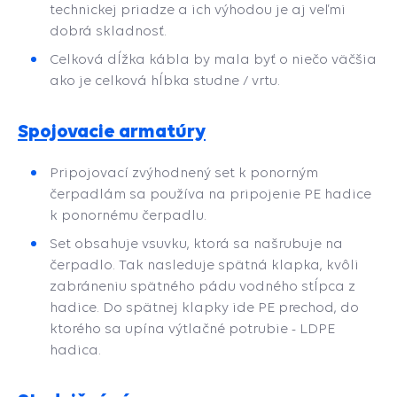
technickej priadze a ich výhodou je aj veľmi
dobrá skladnosť.
Celková dĺžka kábla by mala byť o niečo väčšia
ako je celková hĺbka studne / vrtu.
Spojovacie armatúry
P
ripojovací zvýhodnený set k ponorným
čerpadlám sa používa na pripojenie PE hadice
k ponornému čerpadlu.
Set obsahuje vsuvku, ktorá sa našrubuje na
čerpadlo. Tak nasleduje spätná klapka, kvôli
zabráneniu spätného pádu vodného stĺpca z
hadice. Do spätnej klapky ide PE prechod, do
ktorého sa upína výtlačné potrubie - LDPE
hadica.