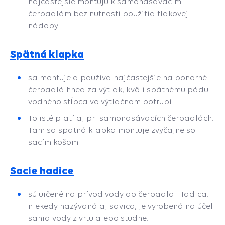
najčastejšie montujú k samonasávacím
čerpadlám bez nutnosti použitia tlakovej
nádoby.
Spätná klapka
sa montuje a používa najčastejšie na ponorné
čerpadlá hneď za výtlak, kvôli spätnému pádu
vodného stĺpca vo výtlačnom potrubí.
To isté platí aj pri samonasávacích čerpadlách.
Tam sa spätná klapka montuje zvyčajne so
sacím košom.
Sacie hadice
sú určené na prívod vody do čerpadla. Hadica,
niekedy nazývaná aj savica, je vyrobená na účel
sania vody z vrtu alebo studne.