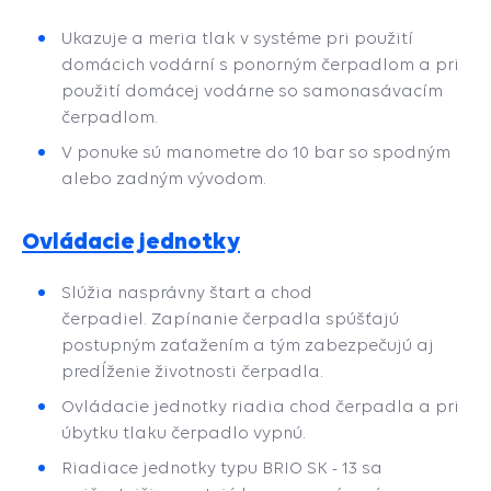
Ukazuje a meria tlak v systéme pri použití
domácich vodární s ponorným čerpadlom a pri
použití domácej vodárne so samonasávacím
čerpadlom.
V ponuke sú manometre do 10 bar so spodným
alebo zadným vývodom.
Ovládacie jednotky
Slúžia nasprávny štart a chod
čerpadiel. Zapínanie čerpadla spúšťajú
postupným zaťažením a tým zabezpečujú aj
predĺženie životnosti čerpadla.
Ovládacie jednotky riadia chod čerpadla a pri
úbytku tlaku čerpadlo vypnú.
Riadiace jednotky typu BRIO SK - 13 sa