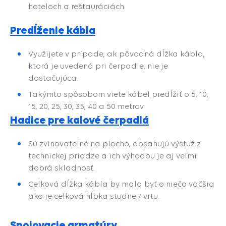
hoteloch a reštauráciách.
Predĺženie kábla
Využijete v prípade, ak pôvodná dĺžka kábla,
ktorá je uvedená pri čerpadle, nie je
dostačujúca.
Takýmto spôsobom viete kábel predĺžiť o 5, 10,
15, 20, 25, 30, 35, 40 a 50 metrov.
Hadice pre kalové čerpadlá
Sú zvinovateľné na plocho, obsahujú výstuž z
technickej priadze a ich výhodou je aj veľmi
dobrá skladnosť.
Celková dĺžka kábla by mala byť o niečo väčšia
ako je celková hĺbka studne / vrtu.
Spojovacie armatúry