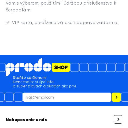
Vám s výberom, použitím i údržbou príslušenstva k
čerpadlám.
✅
VIP karta, predĺžená záruka i doprava zadarmo.
Staňte sa členom!
Nenechajte si újsť info
o super zľavách a akciách ako prví.
Nakupovanie u nás