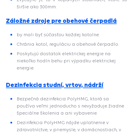
širšie ako 300mm.
Záložné zdroje pre obehové čerpadlá
by mali byť súčasťou každej kotolne.
Chránia kotol, reguláciu a
obehové čerpadlo.
P
oskytujú dostatok elektrickej energie na
niekoľko hodín behu pri výpadku elektrickej
energie.
Dezinfekcia studní, vrtov, nádrží
Bezpečná dezinfekcia PolyHMG, ktorá sa
používa veľmi jednoducho s nevyžaduje žiadne
špeciálne školenia a ani vybavenie.
Dezinfekcia PolyHMG nájde uplatnenie v
zdravotníctve, v priemysle, v domácnostiach, v