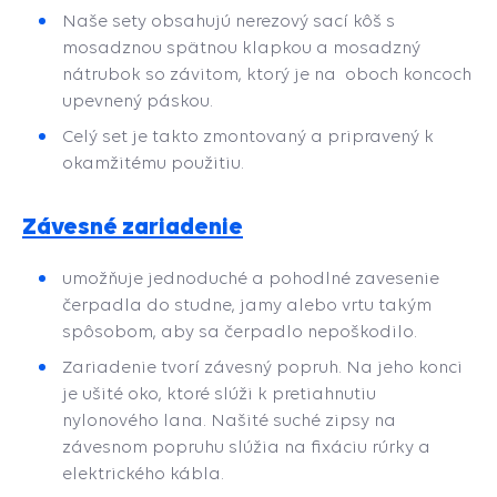
Naše sety obsahujú nerezový sací kôš s
mosadznou spätnou klapkou a mosadzný
nátrubok so závitom, ktorý je na oboch koncoch
upevnený páskou.
Celý set je takto zmontovaný a pripravený k
okamžitému použitiu.
Závesné zariadenie
umožňuje jednoduché a pohodlné zavesenie
čerpadla do studne, jamy alebo vrtu takým
spôsobom, aby sa čerpadlo nepoškodilo.
Zariadenie tvorí závesný popruh. Na jeho konci
je ušité oko, ktoré slúži k pretiahnutiu
nylonového lana. Našité suché zipsy na
závesnom popruhu slúžia na fixáciu rúrky a
elektrického kábla.