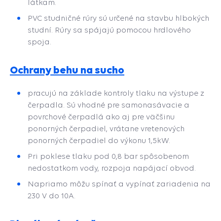
látkam.
PVC studničné rúry sú určené na stavbu hlbokých
studní. Rúry sa spájajú pomocou hrdlového
spoja.
Ochrany behu na sucho
pracujú na základe kontroly tlaku na výstupe z
čerpadla. Sú vhodné pre samonasávacie a
povrchové čerpadlá ako aj pre väčšinu
ponorných čerpadiel, vrátane vretenových
ponorných čerpadiel do výkonu 1,5kW.
Pri poklese tlaku pod 0,8 bar spôsobenom
nedostatkom vody, rozpoja napájací obvod.
Napriamo môžu spínať a vypínať zariadenia na
230 V do 10A.