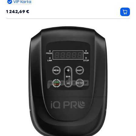
VIP Karta
nadprúdom / prepätím / podpätím, Ochrana proti preťaženiu ,
Ochrana proti vodnému rázu, Ochrana pred zablokovaním ,
1 242,69 €
Ochrana proti nadmernému tlaku, Ochrana proti nadmernej
Prida
teplote, Ochrana proti zamrznutiu, Regulácia otáčok,
do
Varovanie pred únikom vody.
košík