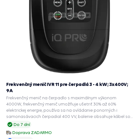
Frekvenčný menič IVR 11 pre čerpadlá 3 - 4 kW; 3x400V;
9A
Frekvenčný menič na čerpadlo s maximálnym výkonom
4000W, frekvenčný menič umožňuje ušetriť 30% až 60%
elektrickej energie, používa sa na ovládanie ponorných i
samonasávacich čerpadial 400 VV, balenie obsahuje kábel so
zásuvkou, napájací kábel, zapojené čidlo na snímanie tlaku, a
Do 7 dní
ochranné funkcie: PRESS CONTROL na čerpadlá, Automatický
Doprava ZADARMO
reštart suchobehu, Ochrana chodu na sucho, Ochrana pred