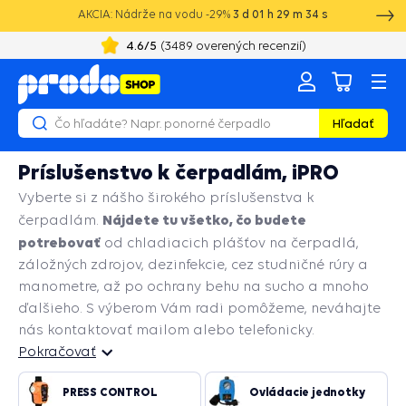
AKCIA: Nádrže na vodu -29%
3
d
01
h
29
m
33
s
4.6
/5
(
3489
overených recenzií)
Hľadať
Príslušenstvo k čerpadlám, iPRO
Vyberte si z nášho širokého príslušenstva k
Nájdete tu všetko, čo budete
čerpadlám.
potrebovať
od chladiacich plášťov na čerpadlá,
záložných zdrojov, dezinfekcie, cez studničné rúry a
manometre, až po ochrany behu na sucho a mnoho
ďalšieho. S výberom Vám radi pomôžeme, neváhajte
nás kontaktovať mailom alebo telefonicky.
Pokračovať
Pokračovať
PRESS CONTROL
Ovládacie jednotky