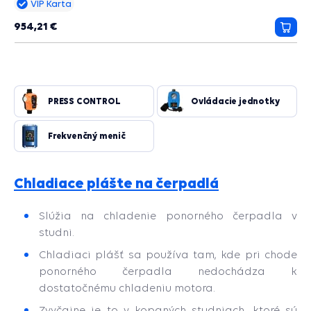
VIP Karta
nadprúdom / prepätím / podpätím, Ochrana proti preťaženiu ,
Ochrana proti vodnému rázu, Ochrana pred zablokovaním ,
954,21 €
Ochrana proti nadmernému tlaku, Ochrana proti nadmernej
Prida
teplote, Ochrana proti zamrznutiu, Regulácia otáčok,
do
Varovanie pred únikom vody.
košík
PRESS CONTROL
Ovládacie jednotky
Frekvenčný menič
Chladiace plášte na čerpadlá
Slúžia na chladenie ponorného čerpadla v
studni.
Chladiaci plášť sa používa tam, kde pri chode
ponorného čerpadla nedochádza k
dostatočnému chladeniu motora.
Zvyčajne je to v kopaných studniach, ktoré sú