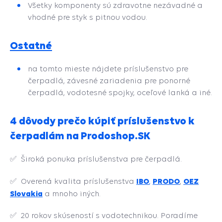
Všetky komponenty sú zdravotne nezávadné a
vhodné pre styk s pitnou vodou.
Ostatné
na tomto mieste nájdete príslušenstvo pre
čerpadlá, závesné zariadenia pre ponorné
čerpadlá, vodotesné spojky, oceľové lanká a iné.
4 dôvody prečo kúpiť príslušenstvo k
čerpadlám na Prodoshop.SK
✅
Široká ponuka príslušenstva pre čerpadlá.
IBO
PRODO
OEZ
✅ Overená kvalita príslušenstva
,
,
Slovakia
a mnoho iných.
✅
20 rokov skúseností s vodotechnikou. Poradíme