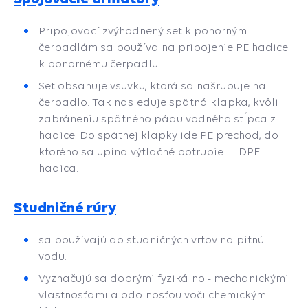
P
ripojovací zvýhodnený set k ponorným
čerpadlám sa používa na pripojenie PE hadice
k ponornému čerpadlu.
Set obsahuje vsuvku, ktorá sa našrubuje na
čerpadlo. Tak nasleduje spätná klapka, kvôli
zabráneniu spätného pádu vodného stĺpca z
hadice. Do spätnej klapky ide PE prechod, do
ktorého sa upína výtlačné potrubie - LDPE
hadica.
Studničné rúry
sa používajú do studničných vrtov na pitnú
vodu.
Vyznačujú sa dobrými fyzikálno - mechanickými
vlastnosťami a odolnosťou voči chemickým