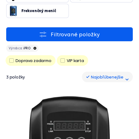
Frekvenčný menič
Filtrované položky
Výrobca:
iPRO
Doprava zadarmo
VIP karta
3 položky
Najobľúbenejšie
Najobľúbenejšie