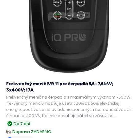
Frekvenčný menič IVR 11 pre čerpadlá 5,5 - 7,5 kW;
3x400V; 17A
Frekvenčný menič na čerpadlo s maximálnym výkonom 7500W,
frekvenčný menič umožňuje ušetriť 30% až 60% elektrickej
energie, používa sa na ovládanie ponorných i samonasávacich
čerpadial 400 VV, balenie obsahuje kábel so zásuvkou,
napájací kábel, zapojené čidlo na snímanie tlaku, a ochranné
Do 7 dní
funkcie: PRESS CONTROL na čerpadlá, Automatický reštart
Doprava ZADARMO
suchobehu, Ochrana chodu na sucho, Ochrana pred